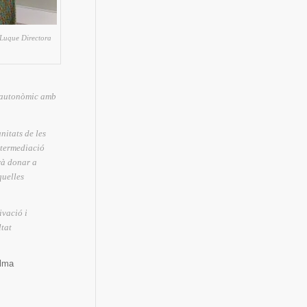
Luque Directora
t autonòmic amb
nitats de les
ntermediació
rà donar a
quelles
ivació i
ltat
alma