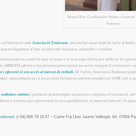
Raquel Hdez. Coordinadora Orienta y Laura de 
Endavant
e col·laboració amb
Associació Endavant
, una entitat sense ànim de lucre d’àmbi
esenvolupament d’una societat més inclusiva, saludable i resilient.
tats posen en comú els seus recursos i la seva experiència per millorar les oportu
a, ORIENTA oferirà a les persones participants un servei integral d’orientació i i
t i afavorir el seu accés al mercat de treball.
De l’altra, Associació Endavant pod
umnat, especialment per a les accions formatives subvencionades pel SOIB i per a a
e ambdues entitats
i permetrà desenvolupar actuacions conjuntes d’orientació, der
ania a recursos que afavoreixin la seva qualificació, la inserció laboral i la igua
ndavant:
(+34) 666 79 10 67 – Carrer Fra Lluis Jaume Vallespir, 64, 07004 P