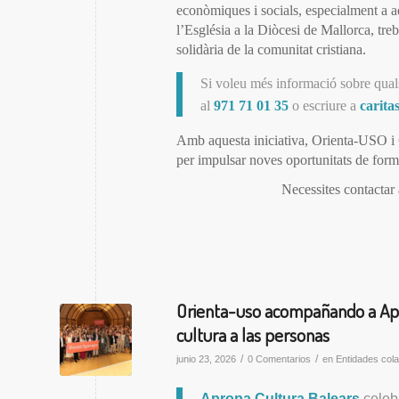
econòmiques i socials, especialment a aq
l’Església a la Diòcesi de Mallorca, tre
solidària de la comunitat cristiana.
Si voleu més informació sobre qual
al
971 71 01 35
o escriure a
carita
Amb aquesta iniciativa, Orienta-USO i
per impulsar noves oportunitats de form
Necessites contacta
Orienta-uso acompañando a Apro
cultura a las personas
/
/
junio 23, 2026
0 Comentarios
en
Entidades col
Apropa Cultura Balears
celeb