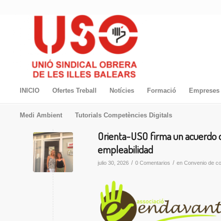
INICIO
Ofertes Treball
Notícies
Formació
Empreses 
Medi Ambient
Tutorials Competències Digitals
Orienta-USO firma un acuerdo d
empleabilidad
/
/
julio 30, 2026
0 Comentarios
en
Convenio de co