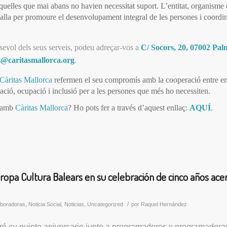
uelles que mai abans no havien necessitat suport. L’entitat, organisme o
balla per promoure el desenvolupament integral de les persones i coordin
sevol dels seus serveis, podeu adreçar-vos a
C/ Socors, 20, 07002 Pal
s@caritasmallorca.org
.
Càritas Mallorca
refermen el seu compromís amb la cooperació entre ent
ació, ocupació i inclusió per a les persones que més ho necessiten.
r amb
Càritas Mallorca
? Ho pots fer a través d’aquest enllaç:
AQUÍ
.
pa Cultura Balears en su celebración de cinco años ace
/
aboradoras
,
Noticia Social
,
Noticias
,
Uncategorized
por
Raquel Hernández
ró su quinto aniversario junto a programadores y programadora