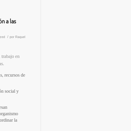
ón a las
/
ized
por
Raquel
 trabajo en
as.
s, recursos de
ón social y
esan
 organismo
ordinar la