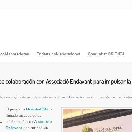
col·laboradores
Entitats col·laboradores
Comunitat ORIENTA
e colaboración con Associació Endavant para impulsar la
/
laboración
,
Entidades colaboradoras
,
Noticias
,
Noticias Formación
por
Raquel Hernánde
El programa
Orienta-USO
ha
firmado un acuerdo de
colaboración con
Associació
Endavan
t
, una entidad sin