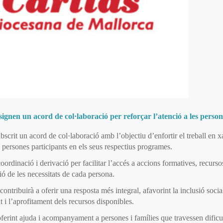
signen un acord de col·laboració per reforçar l’atenció a les person
scrit un acord de col·laboració amb l’objectiu d’enfortir el treball en x
es persones participants en els seus respectius programes.
ordinació i derivació per facilitar l’accés a accions formatives, recurso
ció de les necessitats de cada persona.
ontribuirà a oferir una resposta més integral, afavorint la inclusió social
 l’aprofitament dels recursos disponibles.
erint ajuda i acompanyament a persones i famílies que travessen dificul