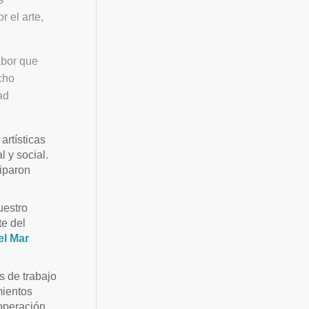
r el arte,
abor que
cho
ad
artísticas
l y social.
iparon
uestro
te del
el Mar
s de trabajo
mientos
ooperación