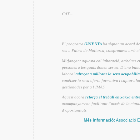
CAT –
El programa
ORIENTA
ha signat un acord d
seu a Palma de Mallorca, compromesa amb el d
Mitjançant aquesta col·laboració, ambdues enti
persones a les quals donen servei. D’una band
laboral
adreçat a millorar la seva ocupabilita
conèixer la seva oferta formativa i captar al
gestionades per a l’IMAS.
Aquest acord
reforça el treball en xarxa entr
acompanyament, facilitant l’accés de la ciutad
d’oportunitats.
Més informació:
Associació E