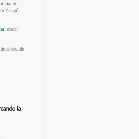
ficial de
ar l’acció
ma
, trucar
itats socials
rcando la
s