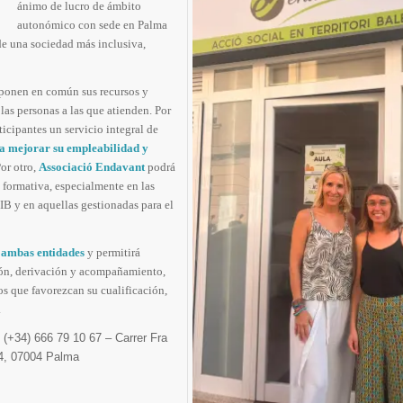
ánimo de lucro de ámbito
autonómico con sede en Palma
de una sociedad más inclusiva,
 ponen en común sus recursos y
las personas a las que atienden. Por
ticipantes un servicio integral de
 a mejorar su empleabilidad y
Por otro,
Associació Endavant
podrá
 formativa, especialmente en las
B y en aquellas gestionadas para el
e ambas entidades
y permitirá
ción, derivación y acompañamiento,
os que favorezcan su cualificación,
.
(+34) 666 79 10 67 – Carrer Fra
64, 07004 Palma