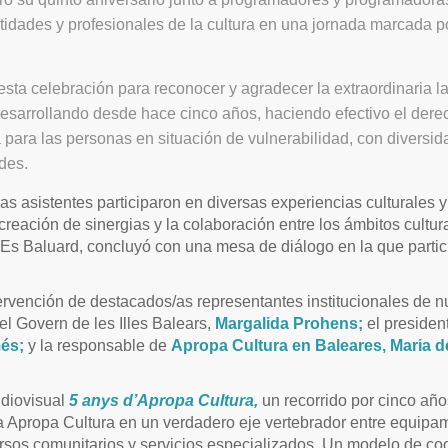
ntidades y profesionales de la cultura en una jornada marcada po
sta celebración para reconocer y agradecer la extraordinaria l
esarrollando desde hace cinco años, haciendo efectivo el dere
a para las personas en situación de vulnerabilidad, con diversid
des.
as asistentes participaron en diversas experiencias culturales y 
creación de sinergias y la colaboración entre los ámbitos cultura
Es Baluard, concluyó con una mesa de diálogo en la que partic
rvención de destacados/as representantes institucionales de n
 del Govern de les Illes Balears,
Margalida Prohens;
el presiden
és;
y la responsable de
Apropa Cultura
en Baleares,
Maria d
udiovisual
5 anys d’Apropa Cultura,
un recorrido por cinco año
 Apropa Cultura en un verdadero eje vertebrador entre equipa
cursos comunitarios y servicios especializados. Un modelo de c