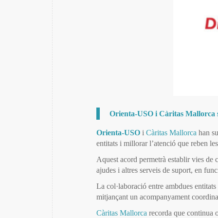
Orienta-USO i
Càritas Mallorca
Orienta-USO
i
Càritas Mallorca
han sub
entitats i millorar l’atenció que reben l
Aquest acord permetrà establir vies de co
ajudes i altres serveis de suport, en fun
La col·laboració entre ambdues entitats c
mitjançant un acompanyament coordinat i
Càritas Mallorca
recorda que continua of