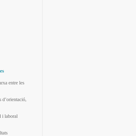
es
arxa entre les
s d’orientació,
 i laboral
tats