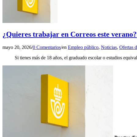
¿Quieres trabajar en Correos este verano?
mayo 20, 2026
/
0 Comentarios
/
en
Empleo público
,
Noticias
,
Ofertas 
Si tienes más de 18 años, el graduado escolar o estudios equiva