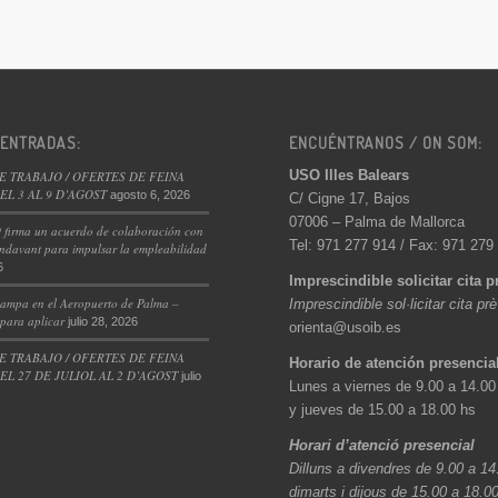
 ENTRADAS:
ENCUÉNTRANOS / ON SOM:
USO Illes Balears
E TRABAJO / OFERTES DE FEINA
L 3 AL 9 D’AGOST
agosto 6, 2026
C/ Cigne 17, Bajos
07006 – Palma de Mallorca
 firma un acuerdo de colaboración con
Tel: 971 277 914 / Fax: 971 279
ndavant para impulsar la empleabilidad
6
Imprescindible solicitar cita p
ampa en el Aeropuerto de Palma –
Imprescindible sol·licitar cita pr
 para aplicar
julio 28, 2026
orienta@usoib.es
E TRABAJO / OFERTES DE FEINA
Horario de atención presencia
L 27 DE JULIOL AL 2 D’AGOST
julio
Lunes a viernes de 9.00 a 14.00
y jueves de 15.00 a 18.00 hs
Horari d’atenció presencial
Dilluns a divendres de 9.00 a 14
dimarts i dijous de 15.00 a 18.0