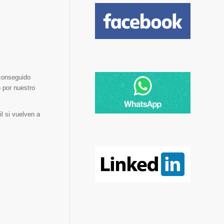
conseguido
 por nuestro
l si vuelven a