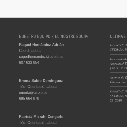
NUESTRO EQUIPO / EL NOSTRE EQUIP:
ÚLTIMAS
Raquel Hernández Adrián
OFERTAS D
SETMANA DE
Coordinadora
raquelhernandez@usoib.es
Orienta-USO
607 633 954
Associació E
julio 30, 202
Agentes de R
Emma Sabio Domínguez
Últimos días
Tèc. Orientació Laboral
OFERTAS D
orienta@usoib.es
SETMANA DE
695 664 978
27, 2026
Patricia Mizrahi Cengarle
Tèc. Orientació Laboral