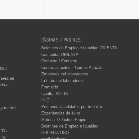
PÁGINAS / PÀGINES:
Boletines de Empleo e Igualdad ORIENTA
Comunitat ORIENTA
Contacto / Contacte
Cursos actuales – Cursos Actuals
 098
Empreses col·laboradores
revia en
Entitats col·laboradores
èvia a
Formació
Igualtat WEBS
INICI
l
Persones Candidates per treballar
 y martes
Experiencias de éxito
Material Didáctico Propio
Boletines de Empleo e Igualdad
.00 i
ORIENTA-USO
0 hs