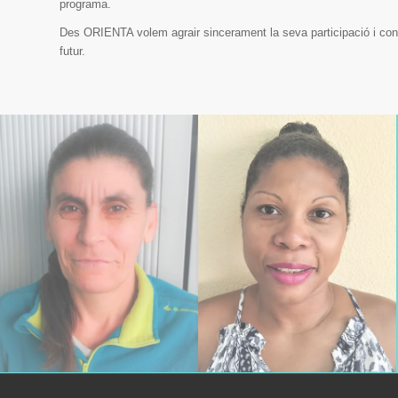
programa.
Des ORIENTA volem agrair sincerament la seva participació i confi
futur.
horaria y flexibilidad.
experiencia.
reponedora. Gran disponibilidad
Mediterránea. 7 años de