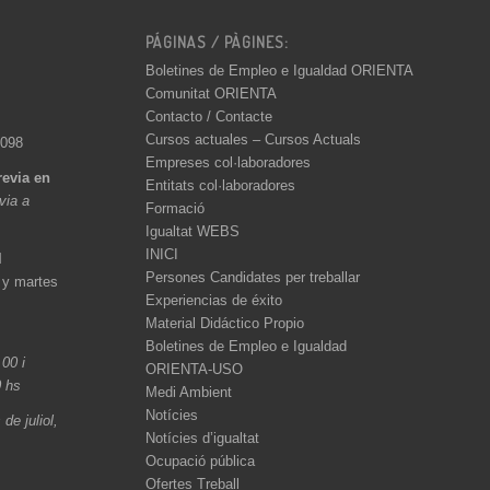
PÁGINAS / PÀGINES:
Boletines de Empleo e Igualdad ORIENTA
Comunitat ORIENTA
Contacto / Contacte
Cursos actuales – Cursos Actuals
 098
Empreses col·laboradores
revia en
Entitats col·laboradores
èvia a
Formació
Igualtat WEBS
INICI
l
Persones Candidates per treballar
 y martes
Experiencias de éxito
Material Didáctico Propio
Boletines de Empleo e Igualdad
.00 i
ORIENTA-USO
0 hs
Medi Ambient
Notícies
de juliol,
Notícies d’igualtat
Ocupació pública
Ofertes Treball