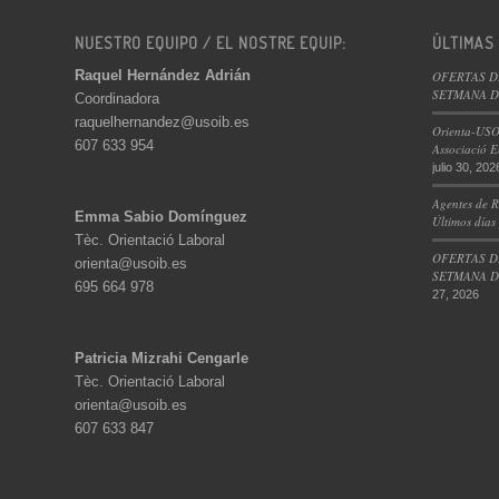
cadena de producción,
Brasileña. Cocina
soy Operaria de Limpieza,
Cocina. Especialidad comida
Mi nombre es Natalia Díaz y
soy Cocinera y Ayudante de
NUESTRO EQUIPO / EL NOSTRE EQUIP:
ÚLTIMAS
Me llamo Adriana Da Silva y
Raquel Hernández Adrián
OFERTAS D
SETMANA DE
Coordinadora
raquelhernandez@usoib.es
Orienta-USO
607 633 954
Associació E
julio 30, 202
Agentes de R
Emma Sabio Domínguez
Últimos días
Tèc. Orientació Laboral
OFERTAS D
orienta@usoib.es
SETMANA DE
695 664 978
27, 2026
Patricia Mizrahi Cengarle
Tèc. Orientació Laboral
orienta@usoib.es
607 633 847