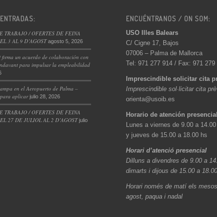
 ENTRADAS:
ENCUÉNTRANOS / ON SOM:
USO Illes Balears
E TRABAJO / OFERTES DE FEINA
L 3 AL 9 D’AGOST
agosto 5, 2026
C/ Cigne 17, Bajos
07006 – Palma de Mallorca
 firma un acuerdo de colaboración con
Tel: 971 277 914 / Fax: 971 279
ndavant para impulsar la empleabilidad
6
Imprescindible solicitar cita p
ampa en el Aeropuerto de Palma –
Imprescindible sol·licitar cita pr
 para aplicar
julio 28, 2026
orienta@usoib.es
E TRABAJO / OFERTES DE FEINA
Horario de atención presencia
L 27 DE JULIOL AL 2 D’AGOST
julio
Lunes a viernes de 9.00 a 14.00
y jueves de 15.00 a 18.00 hs
Horari d’atenció presencial
Dilluns a divendres de 9.00 a 14
dimarts i dijous de 15.00 a 18.0
Horari només de matí els mesos 
agost, paqua i nadal