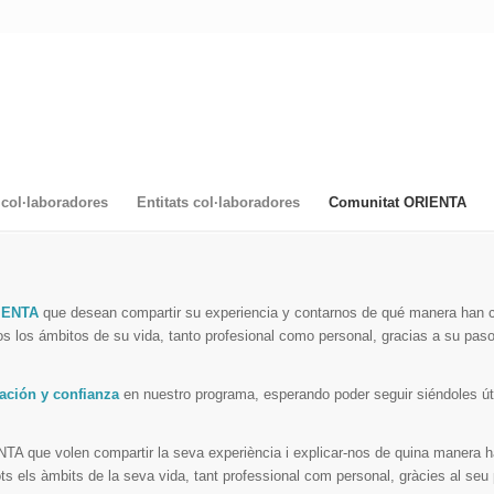
col·laboradores
Entitats col·laboradores
Comunitat ORIENTA
IENTA
que desean compartir su experiencia y contarnos de qué manera han 
os los ámbitos de su vida, tanto profesional como personal, gracias a su paso
ación y confianza
en nuestro programa, esperando poder seguir siéndoles úti
NTA que volen compartir la seva experiència i explicar-nos de quina manera 
tots els àmbits de la seva vida, tant professional com personal, gràcies al seu