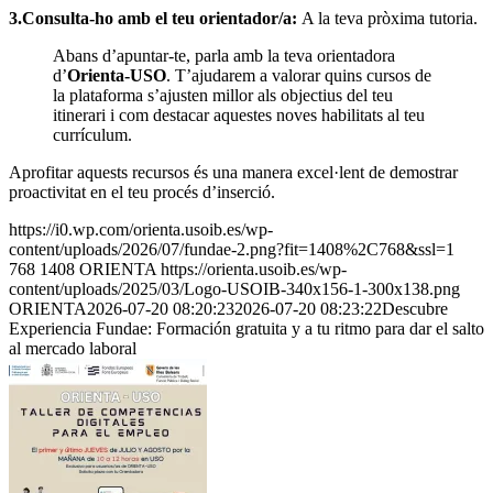
3.Consulta-ho amb el teu orientador/a:
A la teva pròxima tutoria.
Abans d’apuntar-te, parla amb la teva orientadora
d’
Orienta-USO
. T’ajudarem a valorar quins cursos de
la plataforma s’ajusten millor als objectius del teu
itinerari i com destacar aquestes noves habilitats al teu
currículum.
Aprofitar aquests recursos és una manera excel·lent de demostrar
proactivitat en el teu procés d’inserció.
https://i0.wp.com/orienta.usoib.es/wp-
content/uploads/2026/07/fundae-2.png?fit=1408%2C768&ssl=1
768
1408
ORIENTA
https://orienta.usoib.es/wp-
content/uploads/2025/03/Logo-USOIB-340x156-1-300x138.png
ORIENTA
2026-07-20 08:20:23
2026-07-20 08:23:22
Descubre
Experiencia Fundae: Formación gratuita y a tu ritmo para dar el salto
al mercado laboral