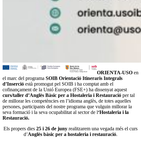
ORIENTA-USO
en
el marc del programa
SOIB Orientació Itineraris Integrals
d’Inserció
està promogut pel SOIB i ha comptat amb el
cofinançament de la Unió Europea (FSE+) ha dissenyat aquest
curs/taller d’Anglès Bàsic per a Hostaleria i Restauració
per tal
de millorar les competències en l’idioma anglès, de totes aquelles
persones, participants del nostre programa que vulguin millorar la
seva formació i la seva ocupabilitat al sector de l
‘Hostaleria i la
Restauració.
Els propers dies
25 i 26 de juny
realitzarem una vegada més el curs
d’
Anglès bàsic per a hostaleria i restauració
.