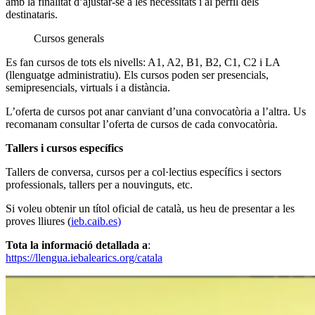
amb la finalitat d’ajustar-se a les necessitats i al perfil dels
destinataris.
Cursos generals
Es fa
n cursos de to
ts els nivells: A1, A2, B1, B2, C1, C2 i LA
(llenguatge administratiu). Els cursos poden ser presencials,
semipresencials, virtuals i a distància.
L’oferta de cursos pot anar canviant d’una convocatòria a l’altra. Us
recomanam consultar l’oferta de cursos de cada convocatòria.
Tallers i cursos específics
Tallers de conversa, cursos per a col·lectius específics i sectors
professionals, tallers per a nouvinguts, etc.
Si voleu obtenir un títol oficial de català, us heu de presentar a les
proves lliures
(
ieb.
caib.es
)
Tota la informació detallada a
:
https://llengua.iebalearics.org/catala