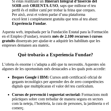
Si estàs realitzant un
Itinerari Integral d’Inserció del
SOIB
amb
ORIENTA-USO
, saps que millorar el teu
perfil és el millor camí per trobar la feina que cerques.
Per això, avui et volem parlar d’una plataforma
excel·lent i completament gratuïta que tens al teu abast:
Experiencia Fundae
.
Aquesta web, impulsada per la Fundación Estatal para la Formación
en el Empleo (Fundae), reuneix
més de 2.100 recursos i cursos
gratuïts
dissenyats per ajudar-te a adquirir les habilitats que les
empreses demanen ara mateix.
Què trobaràs a Experiencia Fundae?
L’oferta és enorme i s’adapta a allò que tu necessitis. Aquestes són
algunes de les oportunitats més destacades a les quals pots accedir:
Beques Google i IBM:
Cursos amb certificació oficial de
gegants tecnològics per aprendre des de zero competències
digitals que multiplicaran el valor del teu currículum.
Cursos de prevenció i seguretat sectorial:
Formacions molt
pràctiques sobre com treballar de manera segura en sectors
com la neteja, l’hoteleria, la cura de persones, la jardineria o el
comerç.