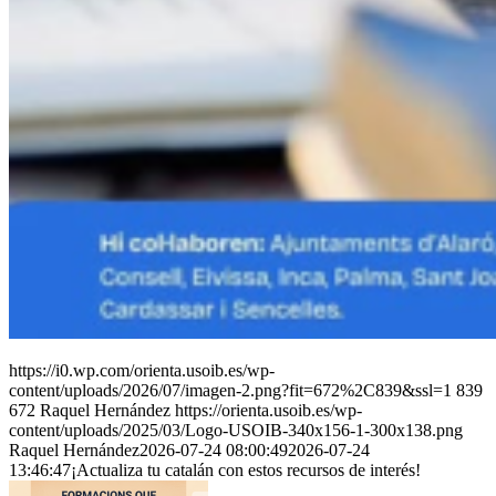
https://i0.wp.com/orienta.usoib.es/wp-
content/uploads/2026/07/imagen-2.png?fit=672%2C839&ssl=1
839
672
Raquel Hernández
https://orienta.usoib.es/wp-
content/uploads/2025/03/Logo-USOIB-340x156-1-300x138.png
Raquel Hernández
2026-07-24 08:00:49
2026-07-24
13:46:47
¡Actualiza tu catalán con estos recursos de interés!