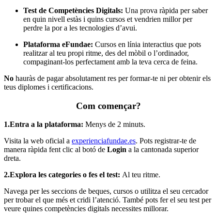
Test de Competències Digitals:
Una prova ràpida per saber
en quin nivell estàs i quins cursos et vendrien millor per
perdre la por a les tecnologies d’avui.
Plataforma eFundae:
Cursos en línia interactius que pots
realitzar al teu propi ritme, des del mòbil o l’ordinador,
compaginant-los perfectament amb la teva cerca de feina.
No
hauràs de pagar absolutament res per formar-te ni per obtenir els
teus diplomes i certificacions.
Com començar?
1.Entra a la plataforma:
Menys de 2 minuts.
Visita la web oficial a
experienciafundae.es
. Pots registrar-te de
manera ràpida fent clic al botó de
Login
a la cantonada superior
dreta.
2.Explora les categories o fes el test:
Al teu ritme.
Navega per les seccions de beques, cursos o utilitza el seu cercador
per trobar el que més et cridi l’atenció. També pots fer el seu test per
veure quines competències digitals necessites millorar.