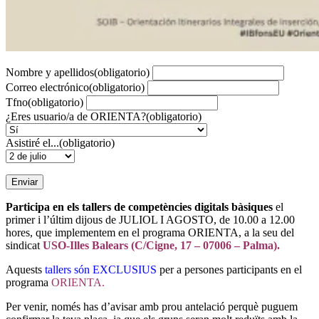
Nombre y apellidos
(obligatorio)
Correo electrónico
(obligatorio)
Tfno
(obligatorio)
¿Eres usuario/a de ORIENTA?
(obligatorio)
Asistiré el...
(obligatorio)
Enviar
Participa en els tallers de competències digitals bàsiques
el
primer i l’últim dijous de JULIOL I AGOSTO, de 10.00 a 12.00
hores, que implementem en el programa ORIENTA, a la seu del
sindicat
USO-Illes Balears (C/Cigne, 17 – 07006 – Palma).
Aquests
tallers són EXCLUSIUS
per a persones participants en el
programa
ORIENTA.
Per venir, només has d’avisar amb prou antelació perquè puguem