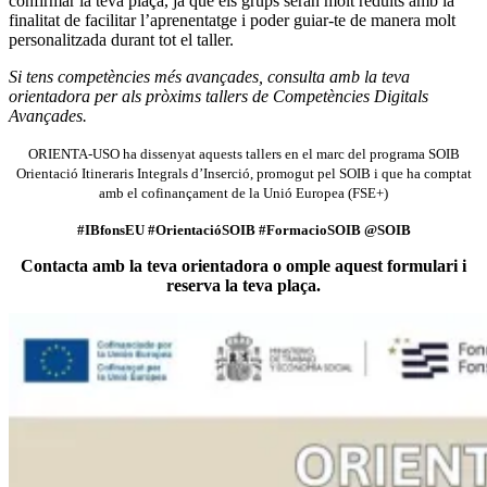
confirmar la teva plaça, ja que els grups seran molt reduïts amb la
finalitat de facilitar l’aprenentatge i poder guiar-te de manera molt
personalitzada durant tot el taller.
Si tens competències més avançades, consulta amb la teva
orientadora per als pròxims tallers de Competències Digitals
Avançades.
ORIENTA-USO ha dissenyat aquests tallers en el marc del programa SOIB
Orientació Itineraris Integrals d’Inserció, promogut pel SOIB i que ha comptat
amb el cofinançament de la Unió Europea (FSE+)
#IBfonsEU #OrientacióSOIB #FormacioSOIB @SOIB
Contacta amb la teva orientadora o omple aquest formulari i
reserva la teva plaça.