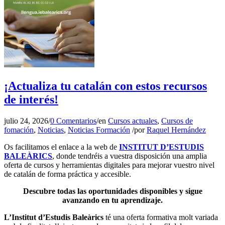
¡Actualiza tu catalán con estos recursos
de interés!
julio 24, 2026
/
0 Comentarios
/
en
Cursos actuales
,
Cursos de
fomación
,
Noticias
,
Noticias Formación
/
por
Raquel Hernández
Os facilitamos el enlace a la web de
INSTITUT D’ESTUDIS
BALEÀRICS
, donde tendréis a vuestra disposición una amplia
oferta de cursos y herramientas digitales para mejorar vuestro nivel
de catalán de forma práctica y accesible.
Descubre todas las oportunidades disponibles y sigue
avanzando en tu aprendizaje.
L’Institut d’Estudis Baleàrics
té una oferta formativa molt variada