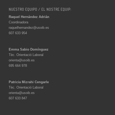
NUESTRO EQUIPO / EL NOSTRE EQUIP:
Raquel Hernández Adrián
Coordinadora
raquelhernandez@usoib.es
607 633 954
Emma Sabio Domínguez
Tèc. Orientació Laboral
orienta@usoib.es
695 664 978
Patricia Mizrahi Cengarle
Tèc. Orientació Laboral
orienta@usoib.es
607 633 847