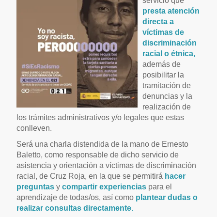
servicio que
presta atención
directa a
víctimas de
discriminación
racial o étnica,
además de
posibilitar la
tramitación de
denuncias y la
realización de
los trámites administrativos y/o legales que estas
conlleven.
Será una charla distendida de la mano de Ernesto
Baletto, como responsable de dicho servicio de
asistencia y orientación a víctimas de discriminación
racial, de Cruz Roja, en la que se permitirá
hacer
preguntas
y
compartir experiencias
para el
aprendizaje de todas/os, así como
plantear dudas o
realizar consultas directamente.