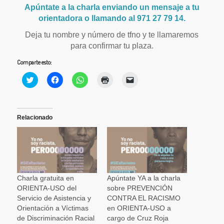
Apúntate a la charla enviando un mensaje a tu
orientadora o llamando al 971 27 79 14.
Deja tu nombre y número de tfno y te llamaremos
para confirmar tu plaza.
Comparte esto:
Haz
Haz
Haz
Haz
Haz
clic
clic
clic
clic
clic
para
para
para
para
para
compartir
compartir
compartir
imprimir
enviar
en
en
en
(Se
un
Twitter
Facebook
WhatsApp
abre
enlace
(Se
(Se
(Se
en
por
Relacionado
abre
abre
abre
una
correo
en
en
en
ventana
electrónico
una
una
una
nueva)
a
ventana
ventana
ventana
un
nueva)
nueva)
nueva)
amigo
(Se
abre
en
una
Charla gratuita en
Apúntate YA a la charla
ventana
ORIENTA-USO del
sobre PREVENCIÓN
nueva)
Servicio de Asistencia y
CONTRA EL RACISMO
Orientación a Víctimas
en ORIENTA-USO a
de Discriminación Racial
cargo de Cruz Roja