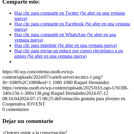
Comparte esto:
Haz clic para compartir en Twitter (Se abre en una ventana
nueva)
Haz clic para compartir en Facebook (Se abre en una ventana
nueva)
Haz clic para compartir en WhatsApp (Se abre en una
ventana nueva)
Haz clic para imprimir (Se abre en una ventana nueva)
Haz clic para enviar un enlace por correo electrónico a un
amigo (Se abre en una ventana nueva)
https://i0.wp.com/orienta.usoib.es/wp-
content/uploads/2024/07/cartell-servei-tecnics-1.png?
fit=1080%2C1080&ssl=1
1080
1080
Raquel Hernández
https://orienta.usoib.es/wp-content/uploads/2025/03/Logo-USOIB-
340x156-1-300x138.png
Raquel Hernández
2024-07-12
08:16:04
2024-07-15 08:25:46
Formación gratuita para jóvenes en
Cooperativa JOVENT
0
comentarios
Dejar un comentario
¿Quieres unirte a la conversación?