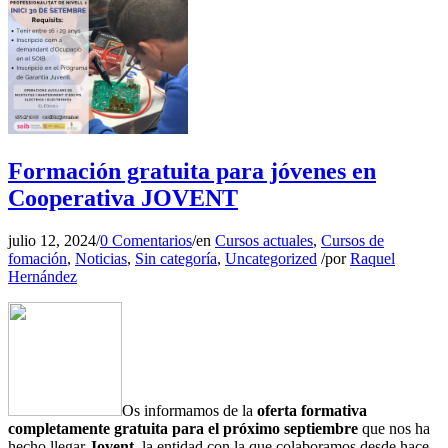
Formación gratuita para jóvenes en
Cooperativa JOVENT
julio 12, 2024
/
0 Comentarios
/
en
Cursos actuales
,
Cursos de
fomación
,
Noticias
,
Sin categoría
,
Uncategorized
/
por
Raquel
Hernández
Os informamos de la
oferta formativa
completamente gratuita para el próximo septiembre
que nos ha
hecho llegar
Jovent,
la entidad con la que colaboramos desde hace