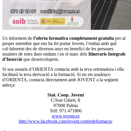
Us informem de
l’oferta formativa completament gratuïta
per al
proper setembre que ens ha fet portar Jovent, l’entitat amb què
col·laborem des de diversos anys en benefici de les persones
usuàries de totes dues entitats i en el marc dels
Itineraris Integrals
d’Inserció
que desenvolupem.
Si sou usuaris d’ORIENTA contacta amb la teva orientadora i ella
facilitarà la teva derivació a la formació. Si no ets usuària/o
d’ORIENTA, contacta directament amb JOVENT a la següent
adreça:
Stat. Coop. Jovent
C/Son Gibert, 8
07008 Palma
Telf. 971 471806
www.jovent.es
http://www.facebook.com/
jovent.centredeformacio