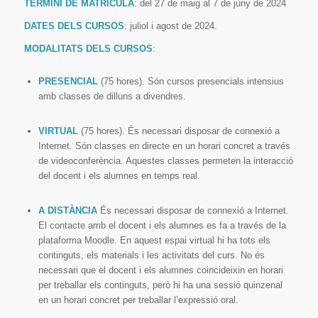
TERMINI DE MATRÍCULA
:
del 27 de maig al 7 de juny de 2024
DATES
DELS CURSOS
:
juliol
i
agost de 202
4.
MODALITATS DELS CURSOS
:
PRESENCIAL
(75 hores)
.
Són cursos presencials intensius
amb classes de
dilluns a divendres
.
VIRTUAL
(75 hores)
.
És necessari disposar de connexió a
Internet. Són classes en directe en un horari concret a través
de videoconferència. Aquestes classes permeten la interacció
del docent i els alumnes en temps real.
A DISTÀNCIA
És necessari disposar de connexió a Internet.
El contacte amb el docent i els alumnes es fa a través de la
plataforma Moodle. En aquest espai virtual hi ha tots els
continguts, els materials i les activitats del curs. No és
necessari que el docent i els alumnes coincideixin en horari
per treballar els continguts, però hi ha una sessió quinzenal
en un horari concret per treballar l’expressió oral.