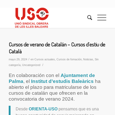
Cursos de verano de Catalán – Cursos d’estiu de
Català
/
mayo 29, 2024
en
Cursos actuales
,
Cursos de fomación
,
Noticias
,
Sin
/
categoría
,
Uncategorized
En colaboración con el
Ajuntament de
Palma
, el
Institut d’estudis Baleàrics
ha
abierto el plazo para matricularse de los
cursos de catalán que ofrecen en la
convocatoria de verano 2024.
Desde
ORIENTA-USO
pensamos que es una