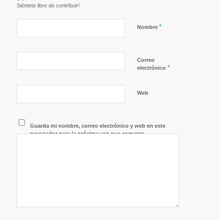
Siéntete libre de contribuir!
*
Nombre
Correo
*
electrónico
Web
Guarda mi nombre, correo electrónico y web en este
navegador para la próxima vez que comente.