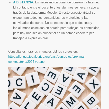
A DIST
A
NCIA
.
E
s necesario disponer de conexión a Internet.
El contact
o
entre
el docente
y los alumnos se lleva a cabo a
tra
vés de la plataforma Moodle. En este espaci
o
virtual
se
encuentran
to
do
s los cont
enidos
,
los
materiales
y
l
a
s
activi
dades
del curso. No
e
s necesar
io
que el docente
y
los
alumn
os
coincid
a
n en horario p
ara
tr
a
ba
j
ar
los contenidos,
per
o
hay
una sesión quin
c
enal en un horario concreto per
traba
j
ar l
a
expresión oral.
Consulta los horarios y lugares del los cursos en:
https://llengua.iebalearics.org/cast/cursos-es/proxima-
convocatoria/2024-verano