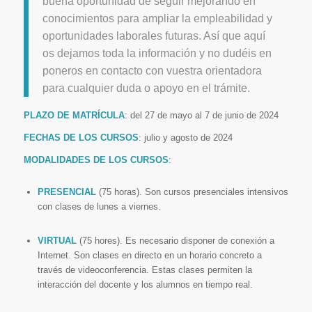
buena oportunidad de seguir mejorando en
conocimientos para ampliar la empleabilidad y
oportunidades laborales futuras. Así que aquí
os dejamos toda la información y no dudéis en
poneros en contacto con vuestra orientadora
para cualquier duda o apoyo en el trámite.
PLAZO
DE MATRÍCULA
:
del 2
7
de ma
yo
al
7
de jun
io
de 202
4
FECHAS
DE LOS CURSOS
:
julio
y
agosto de 202
4
MODALI
D
A
DE
S DE LOS CURSOS
:
PRESENCIAL
(75 hor
a
s)
.
S
o
n cursos presenciales intensi
vos
con clases de lunes a viernes.
VIRTUAL
(75 hores)
.
Es necesario disponer de conexión a
Internet. Son clases en directo en un horario concreto a
través de videoconferencia. Estas clases permiten la
interacción del docente y los alumnos en tiempo real.