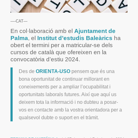
—-CAT—
En col·laboració amb el
Ajuntament de
Palma
, el
Institut d’estudis Baleàrics
ha
obert el termini per a matricular-se dels
cursos de català que ofereixen en la
convocatòria d’estiu 2024.
Des de
ORIENTA-USO
pensem que és una
bona oportunitat de continuar millorant en
coneixements per a ampliar l’ocupabilitat i
oportunitats laborals futures. Així que aquí us
deixem tota la informació i no dubteu a posar-
vos en contacte amb la vostra orientadora per a
qualsevol dubte o suport en el tràmit.