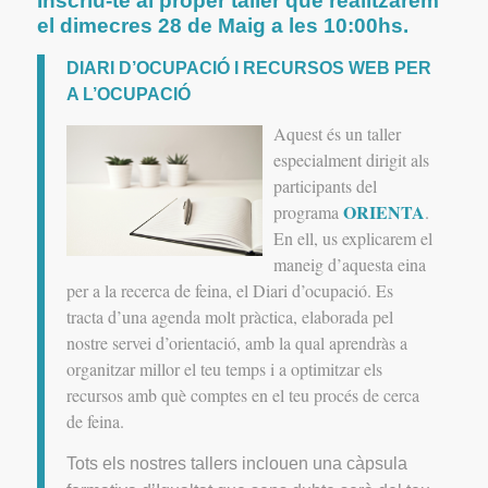
Inscriu-te al proper taller que realitzarem
el dimecres 28 de Maig a les 10:00hs.
DIARI D’OCUPACIÓ I RECURSOS WEB PER
A L’OCUPACIÓ
Aquest és un taller
especialment dirigit als
participants del
ORIENTA
programa
.
En ell, us explicarem el
maneig d’aquesta eina
per a la recerca de feina, el Diari d’ocupació.
Es
tracta d’una agenda molt pràctica, elaborada pel
nostre servei d’orientació, amb la qual aprendràs a
organitzar millor el teu temps i a optimitzar els
recursos amb què comptes en el teu procés de cerca
de feina.
Tots els nostres tallers inclouen una càpsula