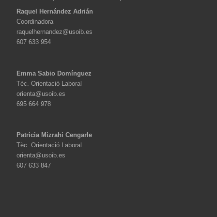
Raquel Hernández Adrián
Coordinadora
raquelhernandez@usoib.es
607 633 954
Emma Sabio Domínguez
Tèc. Orientació Laboral
orienta@usoib.es
695 664 978
Patricia Mizrahi Cengarle
Tèc. Orientació Laboral
orienta@usoib.es
607 633 847