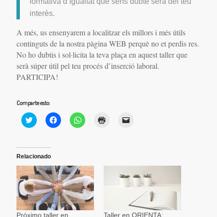
formativa d’Igualtat que sens dubte serà del teu
interès.
A més, us ensenyarem a localitzar els millors i més útils
continguts de la nostra pàgina WEB perquè no et perdis res.
No ho dubtis i sol·licita la teva plaça en aquest taller que
serà súper útil pel teu procés d’inserció laboral.
PARTICIPA!
Comparte esto:
Haz
Haz
Haz
Haz
Haz
clic
clic
clic
clic
clic
para
para
para
para
para
compartir
compartir
compartir
imprimir
enviar
en
en
en
(Se
un
Twitter
Facebook
WhatsApp
abre
enlace
(Se
(Se
(Se
en
por
Relacionado
abre
abre
abre
una
correo
en
en
en
ventana
electrónico
una
una
una
nueva)
a
ventana
ventana
ventana
un
nueva)
nueva)
nueva)
amigo
(Se
abre
en
una
Próximo taller en
Taller en ORIENTA: