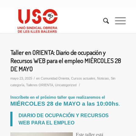
Taller en ORIENTA: Diario de ocupación y
Recursos WEB para el empleo MIÉRCOLES 28
DE MAYO
/
mayo 23, 2025
en
Comunidad Orienta
,
Cursos actuales
,
Noticias
,
Sin
/
categoría
,
Talleres ORIENTA
,
Uncategorized
Inscríbete en el próximo taller que realizaremos el
MIÉRCOLES 28 de MAYO a las 10:00hs
.
DIARIO DE OCUPACIÓN Y RECURSOS
WEB PARA EL EMPLEO
Este taller está