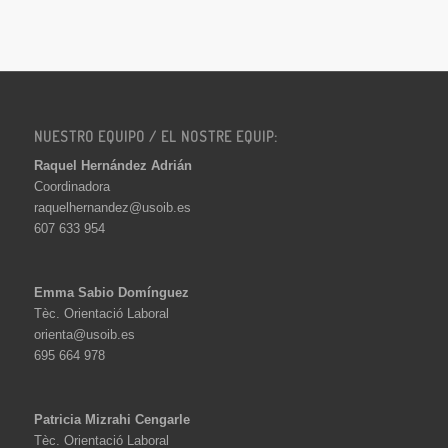
NUESTRO EQUIPO / EL NOSTRE EQUIP:
Raquel Hernández Adrián
Coordinadora
raquelhernandez@usoib.es
607 633 954
Emma Sabio Domínguez
Tèc. Orientació Laboral
orienta@usoib.es
695 664 978
Patricia Mizrahi Cengarle
Tèc. Orientació Laboral