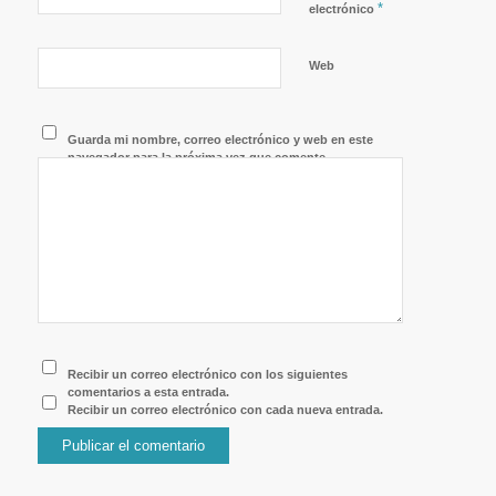
*
electrónico
Web
Guarda mi nombre, correo electrónico y web en este
navegador para la próxima vez que comente.
Recibir un correo electrónico con los siguientes
comentarios a esta entrada.
Recibir un correo electrónico con cada nueva entrada.