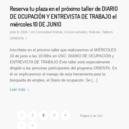
Reserva tu plaza en el próximo taller de DIARIO
DE OCUPACIÓN Y ENTREVISTA DE TRABAJO el
miércoles 10 DE JUNIO
/
junio 8, 2026
en
Comunidad Orienta
,
Cursos actuales
,
Noticias
,
Talleres
/
ORIENTA
Inscríbete en el próximo taller que realizaremos el MIÉRCOLES
10 de junio a las 10:00hs en USO. DIARIO DE OCUPACIÓN y
ENTREVISTA DE TRABAJO Este taller está especialmente
dirigido a las personas participantes del programa ORIENTA. En
él os explicaremos el manejo de esta herramienta para la
búsqueda de empleo, el Diario de ocupación. Se […]
Leer más
‹
1
2
3
4
Página 2 de 114
›
»