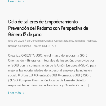
Leer más
Ciclo de talleres de Empoderamiento:
Prevención del Racismo con Perspectiva de
Género 17 de junio
/
junio 10, 2026
en
Comunidad Orienta
,
Cursos actuales
,
Jornadas
,
Noticias
,
/
Noticias de igualdad
,
Talleres ORIENTA
Organiza ORIENTA-USO, en el marco del programa SOIB
Orientación – Itinerarios Integrales de Inserción, promovido por
el SOIB con la cofinanciación de la Unión Europea (FSE+), para
mejorar las oportunidades de acceso al empleo y la inclusión
social. #IBfonsEU #OrientacióSOIB #FormacioSOIB @SOIB
@USO #Empleo #Formación A cargo de Ernesto Baletto,
responsable del Servicio de Asistencia y Orientación a […]
Leer más