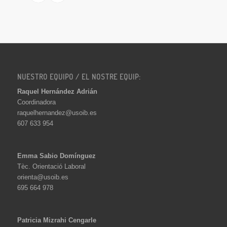
NUESTRO EQUIPO / EL NOSTRE EQUIP:
Raquel Hernández Adrián
Coordinadora
raquelhernandez@usoib.es
607 633 954
Emma Sabio Domínguez
Tèc. Orientació Laboral
orienta@usoib.es
695 664 978
Patricia Mizrahi Cengarle