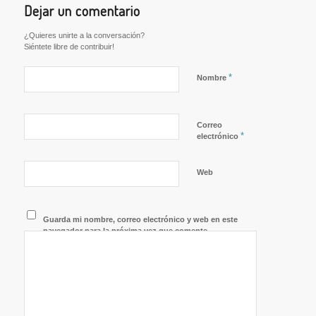
Dejar un comentario
¿Quieres unirte a la conversación?
Siéntete libre de contribuir!
*
Nombre
Correo
*
electrónico
Web
Guarda mi nombre, correo electrónico y web en este
navegador para la próxima vez que comente.