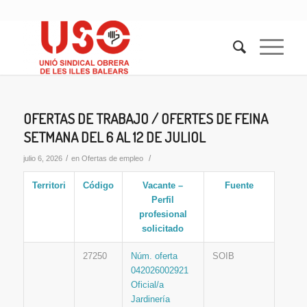
OFERTAS DE TRABAJO / OFERTES DE FEINA
SETMANA DEL 6 AL 12 DE JULIOL
/
/
julio 6, 2026
en
Ofertas de empleo
Territori
Código
Vacante –
Fuente
Perfil
profesional
solicitado
27250
Núm. oferta
SOIB
042026002921
Oficial/a
Jardinería