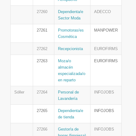
27260
Dependienta/e
ADECCO
Sector Moda
27261
Promotoras/es
MANPOWER
Cosmética
27262
Recepcionista
EUROFIRMS
27263
Moza/o
EUROFIRMS
almacén
especializada/o
en reparto
Sóller
27264
Personal de
INFOJOBS
Lavandería
27265
Dependienta/e
INFOJOBS
de tienda
27266
Gestor/a de
INFOJOBS
hogar (limpieza)