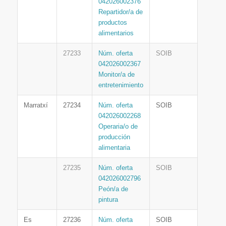
042026002376
Repartidor/a de
productos
alimentarios
27233
Núm. oferta
SOIB
042026002367
Monitor/a de
entretenimiento
Marratxí
27234
Núm. oferta
SOIB
042026002268
Operaria/o de
producción
alimentaria
27235
Núm. oferta
SOIB
042026002796
Peón/a de
pintura
Es
27236
Núm. oferta
SOIB