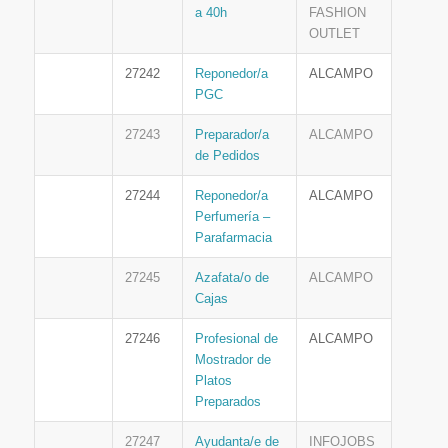
a 40h
FASHION
OUTLET
27242
Reponedor/a
ALCAMPO
PGC
27243
Preparador/a
ALCAMPO
de Pedidos
27244
Reponedor/a
ALCAMPO
Perfumería –
Parafarmacia
27245
Azafata/o de
ALCAMPO
Cajas
27246
Profesional de
ALCAMPO
Mostrador de
Platos
Preparados
27247
Ayudanta/e de
INFOJOBS