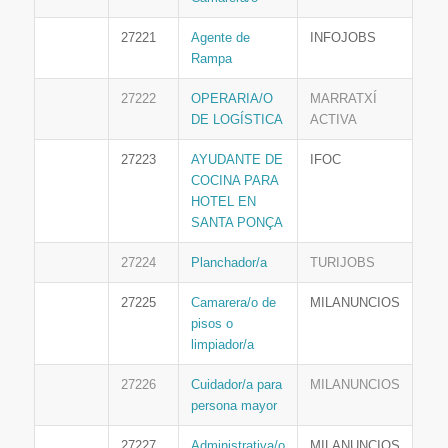
27221
Agente de
INFOJOBS
Rampa
27222
OPERARIA/O
MARRATXÍ
DE LOGÍSTICA
ACTIVA
27223
AYUDANTE DE
IFOC
COCINA PARA
HOTEL EN
SANTA PONÇA
27224
Planchador/a
TURIJOBS
27225
Camarera/o de
MILANUNCIOS
pisos o
limpiador/a
27226
Cuidador/a para
MILANUNCIOS
persona mayor
27227
Administrativa/o
MILANUNCIOS