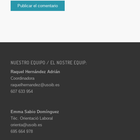
NUESTRO EQUIPO / EL NOSTRE EQUIP:
Raquel Hernández Adrián
Coordinadora
raquelhernandez@usoib.es
607 633 954
Emma Sabio Domínguez
Tèc. Orientació Laboral
orienta@usoib.es
695 664 978