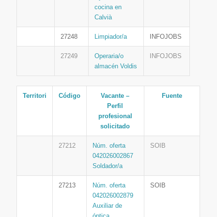
cocina en
Calvià
27248
Limpiador/a
INFOJOBS
27249
Operaria/o
INFOJOBS
almacén Voldis
Territori
Código
Vacante –
Fuente
Perfil
profesional
solicitado
27212
Núm. oferta
SOIB
042026002867
Soldador/a
27213
Núm. oferta
SOIB
042026002879
Auxiliar de
óptica