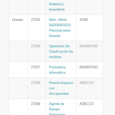
limpieza y
lavandería
Lloseta
27255
Núm. oferta
SOIB
042026001610
Personal peón
forestal
27256
Operaria/o De
RANDSTAD
Clasificación De
residuos
27257
Promotor/a
RANDSTAD
informática
27258
Peón/a limpieza
ADECCO
con
discapacidad
27259
Agente de
ADECCO
Rampa
Aeropuerto