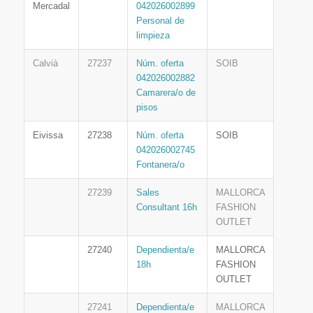
Mercadal
042026002899
Personal de
limpieza
Calvià
27237
Núm. oferta
SOIB
042026002882
Camarera/o de
pisos
Eivissa
27238
Núm. oferta
SOIB
042026002745
Fontanera/o
27239
Sales
MALLORCA
Consultant 16h
FASHION
OUTLET
27240
Dependienta/e
MALLORCA
18h
FASHION
OUTLET
27241
Dependienta/e
MALLORCA