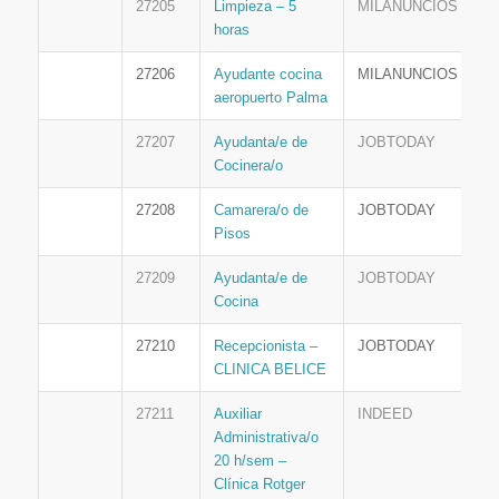
27205
Limpieza – 5
MILANUNCIOS
horas
27206
Ayudante cocina
MILANUNCIOS
aeropuerto Palma
27207
Ayudanta/e de
JOBTODAY
Cocinera/o
27208
Camarera/o de
JOBTODAY
Pisos
27209
Ayudanta/e de
JOBTODAY
Cocina
27210
Recepcionista –
JOBTODAY
CLINICA BELICE
27211
Auxiliar
INDEED
Administrativa/o
20 h/sem –
Clínica Rotger