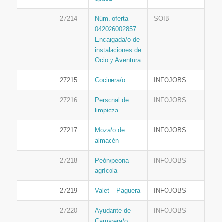
27214
Núm. oferta
SOIB
042026002857
Encargada/o de
instalaciones de
Ocio y Aventura
27215
Cocinera/o
INFOJOBS
27216
Personal de
INFOJOBS
limpieza
27217
Moza/o de
INFOJOBS
almacén
27218
Peón/peona
INFOJOBS
agrícola
27219
Valet – Paguera
INFOJOBS
27220
Ayudante de
INFOJOBS
Camarera/o