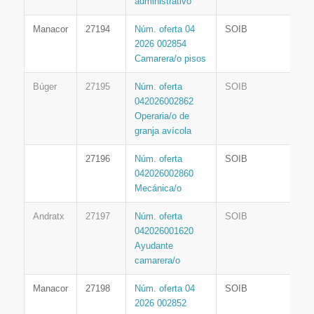
administrativo
Manacor
27194
Núm. oferta 04
SOIB
2026 002854
Camarera/o pisos
Búger
27195
Núm. oferta
SOIB
042026002862
Operaria/o de
granja avícola
27196
Núm. oferta
SOIB
042026002860
Mecánica/o
Andratx
27197
Núm. oferta
SOIB
042026001620
Ayudante
camarera/o
Manacor
27198
Núm. oferta 04
SOIB
2026 002852