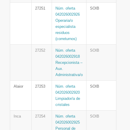
27251
Núm. oferta
SOIB
042026002926
Operaria/o
especialista
residuos
(correturnos)
27252
Núm. oferta
SOIB
042026002918
Recepcionista –
Aux.
Administrativa/o
Alaior
27253
Núm. oferta
SOIB
042026002920
Limpiador/a de
cristales
Inca
27254
Núm. oferta
SOIB
042026002925
Personal de