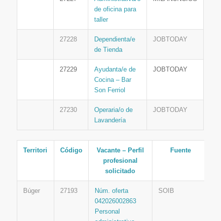
de oficina para
taller
27228
Dependienta/e
JOBTODAY
de Tienda
27229
Ayudanta/e de
JOBTODAY
Cocina – Bar
Son Ferriol
27230
Operaria/o de
JOBTODAY
Lavandería
Territori
Código
Vacante – Perfil
Fuente
profesional
solicitado
Búger
27193
Núm. oferta
SOIB
042026002863
Personal