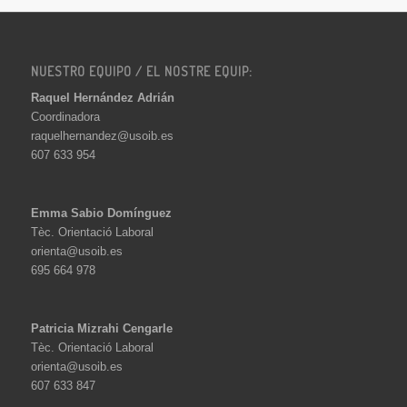
NUESTRO EQUIPO / EL NOSTRE EQUIP:
Raquel Hernández Adrián
Coordinadora
raquelhernandez@usoib.es
607 633 954
Emma Sabio Domínguez
Tèc. Orientació Laboral
orienta@usoib.es
695 664 978
Patricia Mizrahi Cengarle
Tèc. Orientació Laboral
orienta@usoib.es
607 633 847