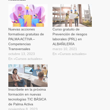
abre
abre
abre
una
correo
en
en
en
ventana
electrónico
una
una
una
nueva)
a
ventana
ventana
ventana
un
nueva)
nueva)
nueva)
amigo
(Se
abre
en
una
Nuevas acciones
Curso gratuito de
ventana
formativas gratuitas de
Prevención de riesgos
nueva)
PALMA ACTIVA –
laborales (PRL) en
Competencias
ALBAÑILERÍA
Transversales
marzo 10, 2021
octubre 13, 2023
En «Cursos actuales»
En «Cursos actuales»
Inscríbete en la próxima
formación en nuevas
tecnologías TIC BÁSICA
de Palma Activa
noviembre 8, 2023