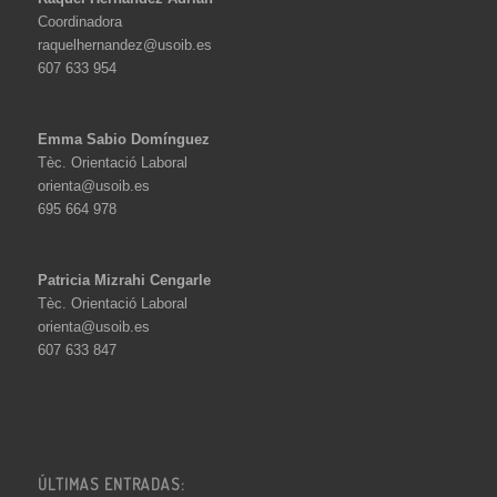
Coordinadora
raquelhernandez@usoib.es
607 633 954
Emma Sabio Domínguez
Tèc. Orientació Laboral
orienta@usoib.es
695 664 978
Patricia Mizrahi Cengarle
Tèc. Orientació Laboral
orienta@usoib.es
607 633 847
ÚLTIMAS ENTRADAS: