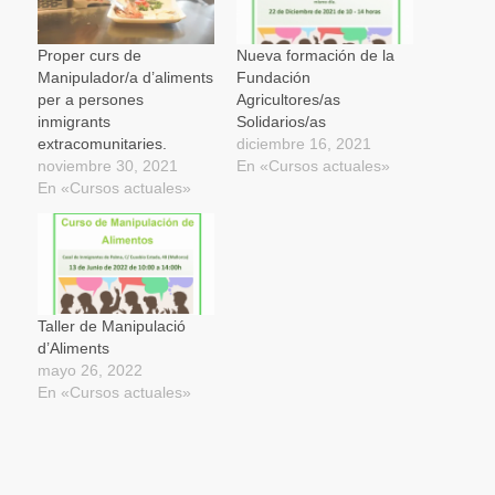
(Se
abre
en
una
Proper curs de
Nueva formación de la
ventana
Manipulador/a d’aliments
Fundación
nueva)
per a persones
Agricultores/as
inmigrants
Solidarios/as
extracomunitaries.
diciembre 16, 2021
noviembre 30, 2021
En «Cursos actuales»
En «Cursos actuales»
Taller de Manipulació
d’Aliments
mayo 26, 2022
En «Cursos actuales»