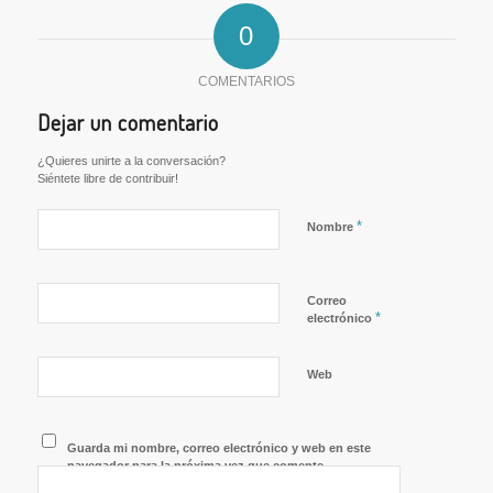
0
COMENTARIOS
Dejar un comentario
¿Quieres unirte a la conversación?
Siéntete libre de contribuir!
*
Nombre
Correo
*
electrónico
Web
Guarda mi nombre, correo electrónico y web en este
navegador para la próxima vez que comente.