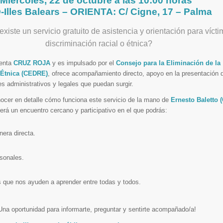
Miércoles, 22 de octubre a las
10:00 horas
Illes Balears –
ORIENTA: C/ Cigne, 17 – Palma
xiste un servicio gratuito de asistencia y orientación para víct
discriminación racial o étnica?
menta
CRUZ ROJA
y es impulsado por el
Consejo para la Eliminación de la
 Étnica (CEDRE)
, ofrece acompañamiento directo, apoyo en la presentación 
es administrativos y legales que puedan surgir.
ocer en detalle cómo funciona este servicio de la mano de
Ernesto Baletto 
rá un encuentro cercano y participativo en el que podrás:
era directa.
rsonales.
s que nos ayuden a aprender entre todas y todos.
Una oportunidad para informarte, preguntar y sentirte acompañado/a!