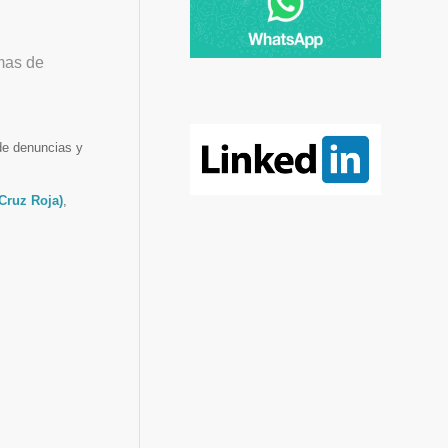
imas de
de denuncias y
(Cruz Roja)
,