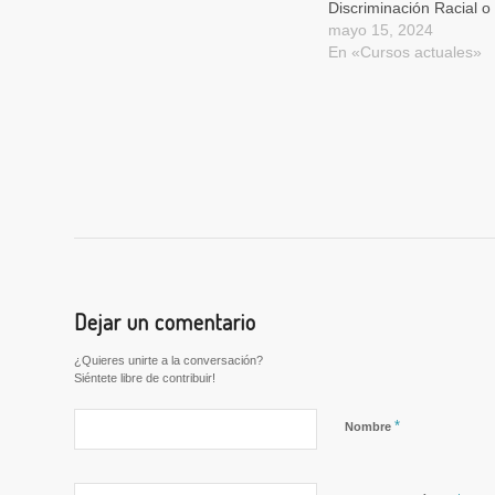
Discriminación Racial o
mayo 15, 2024
En «Cursos actuales»
Dejar un comentario
¿Quieres unirte a la conversación?
Siéntete libre de contribuir!
*
Nombre