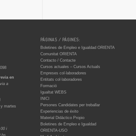
PÁGINAS / PÀGINES:
Boletines de Empleo e Igualdad ORIENTA
Comunitat ORIENTA
Contacto / Contacte
Cursos actuales – Cursos Actuals
 098
Empreses col·laboradores
revia en
Entitats col·laboradores
èvia a
Formació
Igualtat WEBS
INICI
l
Persones Candidates per treballar
 y martes
Experiencias de éxito
Material Didáctico Propio
Boletines de Empleo e Igualdad
.00 i
ORIENTA-USO
0 hs