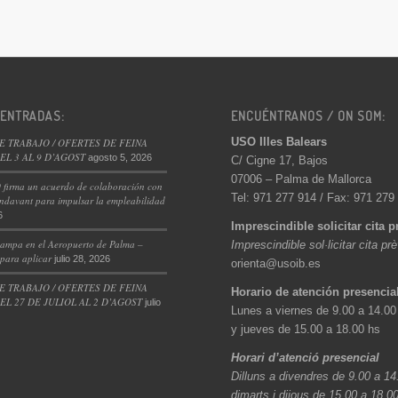
 ENTRADAS:
ENCUÉNTRANOS / ON SOM:
USO Illes Balears
E TRABAJO / OFERTES DE FEINA
L 3 AL 9 D’AGOST
agosto 5, 2026
C/ Cigne 17, Bajos
07006 – Palma de Mallorca
 firma un acuerdo de colaboración con
Tel: 971 277 914 / Fax: 971 279
ndavant para impulsar la empleabilidad
6
Imprescindible solicitar cita p
ampa en el Aeropuerto de Palma –
Imprescindible sol·licitar cita pr
 para aplicar
julio 28, 2026
orienta@usoib.es
E TRABAJO / OFERTES DE FEINA
Horario de atención presencia
L 27 DE JULIOL AL 2 D’AGOST
julio
Lunes a viernes de 9.00 a 14.00
y jueves de 15.00 a 18.00 hs
Horari d’atenció presencial
Dilluns a divendres de 9.00 a 14
dimarts i dijous de 15.00 a 18.0