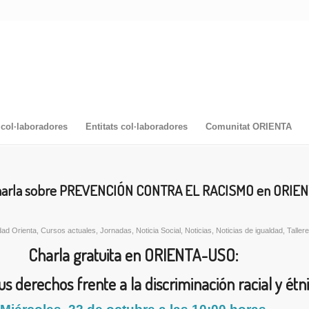
col·laboradores
Entitats col·laboradores
Comunitat ORIENTA
 charla sobre PREVENCIÓN CONTRA EL RACISMO en ORIE
ad Orienta
,
Cursos actuales
,
Jornadas
,
Noticia Social
,
Noticias
,
Noticias de igualdad
,
Talle
Charla gratuita en ORIENTA-USO:
s derechos frente a la discriminación racial y étn