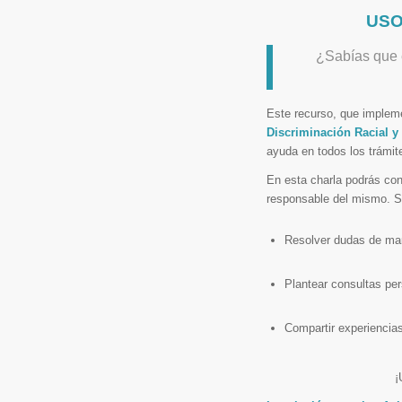
USO-
¿Sabías que e
Este recurso, que imple
Discriminación Racial y
ayuda en todos los trámit
En esta charla podrás con
responsable del mismo. Se
Resolver dudas de man
Plantear consultas pe
Compartir experiencia
¡