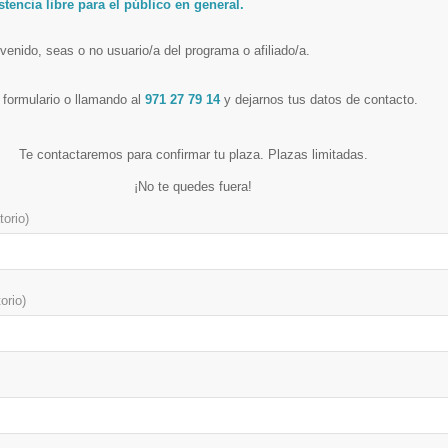
stencia libre para el público en general.
enido, seas o no usuario/a del programa o afiliado/a.
l formulario o llamando al
971 27 79 14
y dejarnos tus datos de contacto.
Te contactaremos para confirmar tu plaza. Plazas limitadas.
¡No te quedes fuera!
torio)
torio)