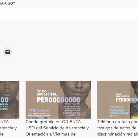
NTA-USO?
Haz
Haz
lic
clic
para
para
ir
imprimir
enviar
Se
un
App
abre
enlace
en
por
una
correo
ventana
electrónico
nueva)
a
a
un
amigo
(Se
abre
en
una
ventana
nueva)
ENTA-
Charla gratuita en ORIENTA-
Teléfono gratuito par
stencia y
USO del Servicio de Asistencia y
testigos de actos de
de
Orientación a Víctimas de
discriminación racial