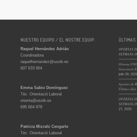
NUESTRO EQUIPO / EL NOSTRE EQUIP:
ÚLTIMAS
Raquel Hernández Adrián
OFERTAS D
SETMANA DE
Coordinadora
raquelhernandez@usoib.es
Orienta-USO
607 633 954
Associació E
julio 30, 202
Agentes de R
Emma Sabio Domínguez
Últimos días
Tèc. Orientació Laboral
OFERTAS D
orienta@usoib.es
SETMANA DE
695 664 978
27, 2026
Patricia Mizrahi Cengarle
Tèc. Orientació Laboral