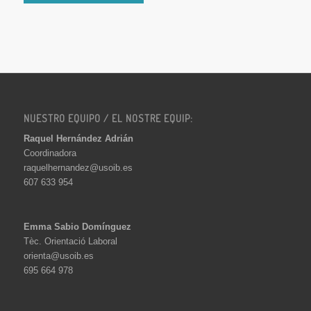
NUESTRO EQUIPO / EL NOSTRE EQUIP:
Raquel Hernández Adrián
Coordinadora
raquelhernandez@usoib.es
607 633 954
Emma Sabio Domínguez
Tèc. Orientació Laboral
orienta@usoib.es
695 664 978