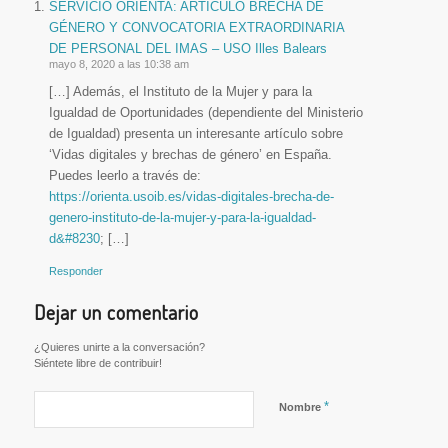
SERVICIO ORIENTA: ARTÍCULO BRECHA DE
GÉNERO Y CONVOCATORIA EXTRAORDINARIA
DE PERSONAL DEL IMAS – USO Illes Balears
mayo 8, 2020 a las 10:38 am
[…] Además, el Instituto de la Mujer y para la
Igualdad de Oportunidades (dependiente del Ministerio
de Igualdad) presenta un interesante artículo sobre
‘Vidas digitales y brechas de género’ en España.
Puedes leerlo a través de:
https://orienta.usoib.es/vidas-digitales-brecha-de-
genero-instituto-de-la-mujer-y-para-la-igualdad-
d&#8230
; […]
Responder
Dejar un comentario
¿Quieres unirte a la conversación?
Siéntete libre de contribuir!
*
Nombre