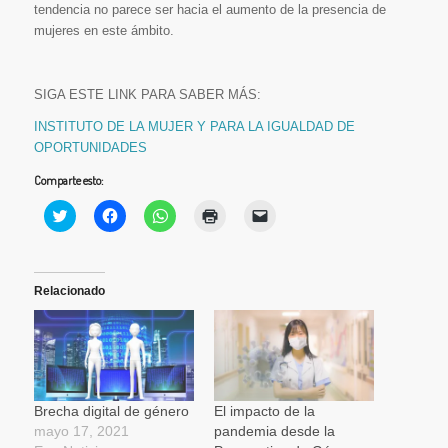
tendencia no parece ser hacia el aumento de la presencia de
mujeres en este ámbito.
SIGA ESTE LINK PARA SABER MÁS:
INSTITUTO DE LA MUJER Y PARA LA IGUALDAD DE
OPORTUNIDADES
Comparte esto:
Haz
Haz
Haz
Haz
Haz
clic
clic
clic
clic
clic
para
para
para
para
para
compartir
compartir
compartir
imprimir
enviar
en
en
en
(Se
un
Twitter
Facebook
WhatsApp
abre
enlace
(Se
(Se
(Se
en
por
Relacionado
abre
abre
abre
una
correo
en
en
en
ventana
electrónico
una
una
una
nueva)
a
ventana
ventana
ventana
un
nueva)
nueva)
nueva)
amigo
(Se
abre
en
una
Brecha digital de género
El impacto de la
ventana
mayo 17, 2021
pandemia desde la
nueva)