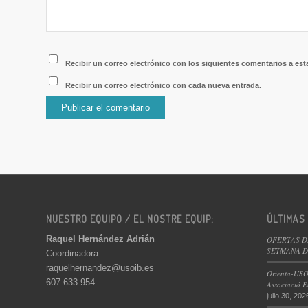
Recibir un correo electrónico con los siguientes comentarios a est
Recibir un correo electrónico con cada nueva entrada.
NUESTRO EQUIPO / EL NOSTRE EQUIP:
ÚLTIMAS
Raquel Hernández Adrián
OFERTAS D
SETMANA DE
Coordinadora
raquelhernandez@usoib.es
Orienta-USO
607 633 954
Associació E
julio 30, 202