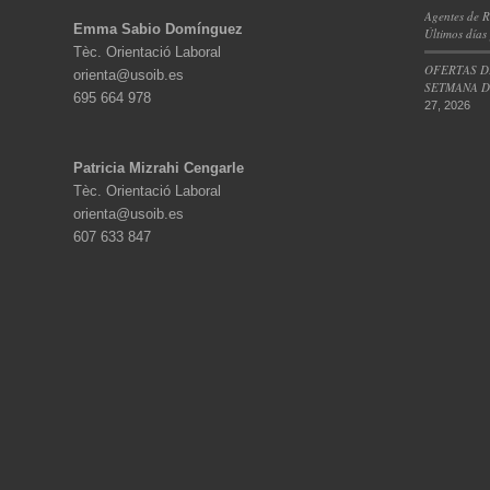
Agentes de R
Emma Sabio Domínguez
Últimos días
Tèc. Orientació Laboral
OFERTAS D
orienta@usoib.es
SETMANA DE
695 664 978
27, 2026
Patricia Mizrahi Cengarle
Tèc. Orientació Laboral
orienta@usoib.es
607 633 847