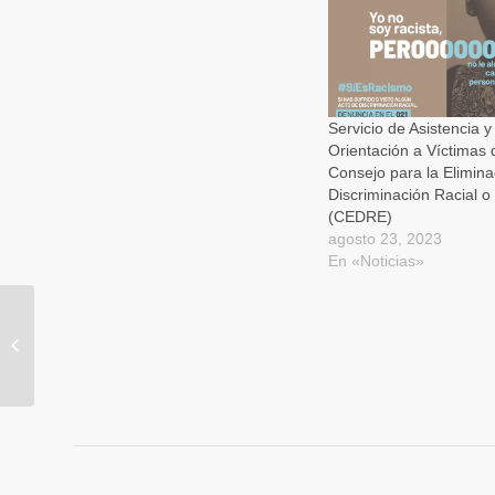
una
una
una
ventana
ventana
ventan
nueva)
nueva)
nueva)
Servicio de Asistencia y
Orientación a Víctimas 
Consejo para la Elimina
Discriminación Racial o
(CEDRE)
agosto 23, 2023
En «Noticias»
OFERTAS TERRITORI
SETMANA DEL 28 DE
NOVEMBRE AL 4 DE
DESEMBRE