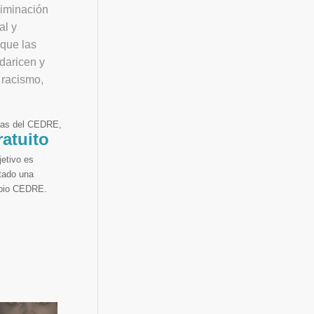
riminación
al y
 que las
idaricen y
 racismo,
as del CEDRE,
ratuito
jetivo es
ntado una
ropio CEDRE.