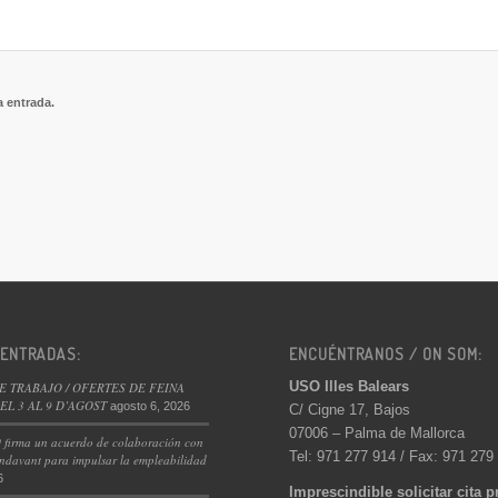
a entrada.
 ENTRADAS:
ENCUÉNTRANOS / ON SOM:
USO Illes Balears
E TRABAJO / OFERTES DE FEINA
L 3 AL 9 D’AGOST
agosto 6, 2026
C/ Cigne 17, Bajos
07006 – Palma de Mallorca
 firma un acuerdo de colaboración con
Tel: 971 277 914 / Fax: 971 279
ndavant para impulsar la empleabilidad
6
Imprescindible solicitar cita p