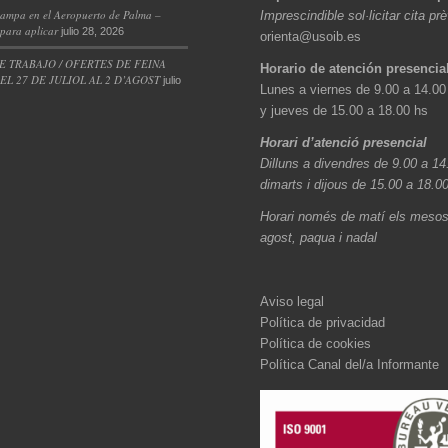
ampa en el Aeropuerto de Palma –
Imprescindible sol·licitar cita pr
 para aplicar
julio 28, 2026
orienta@usoib.es
E TRABAJO / OFERTES DE FEINA
Horario de atención presencia
L 27 DE JULIOL AL 2 D’AGOST
julio
Lunes a viernes de 9.00 a 14.00
y jueves de 15.00 a 18.00 hs
Horari d’atenció presencial
Dilluns a divendres de 9.00 a 14
dimarts i dijous de 15.00 a 18.0
Horari només de matí els mesos 
agost, paqua i nadal
Aviso legal
Política de privacidad
Política de cookies
Política Canal del/a Informante