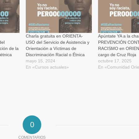
nueva)
a
a
un
amigo
(Se
abre
en
una
ventana
nueva)
Charla gratuita en ORIENTA-
Apúntate YA a la cha
del
USO del Servicio de Asistencia y
PREVENCIÓN CONT
ción de la
Orientación a Víctimas de
RACISMO en ORIEN
 étnica
Discriminación Racial o Étnica
cargo de Cruz Roja
mayo 15, 2024
octubre 17, 2025
En «Cursos actuales»
En «Comunidad Orie
0
COMENTARIOS