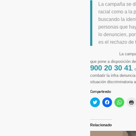
La campaña se dir
racial como a la 
buscando la ident
personas que haya
lo denuncien, pon
es el rechazo de 
La campaña, también q
que pone a disposición de
900 20 30 41
, 
combatir la infra denunci
situación discriminatoria
Comparte esto:
Haz
Haz
Haz
clic
clic
clic
c
para
para
para
compartir
compartir
compart
en
en
en
(
Twitter
Facebook
Whats
(Se
(Se
(Se
Relacionado
abre
abre
abre
en
en
en