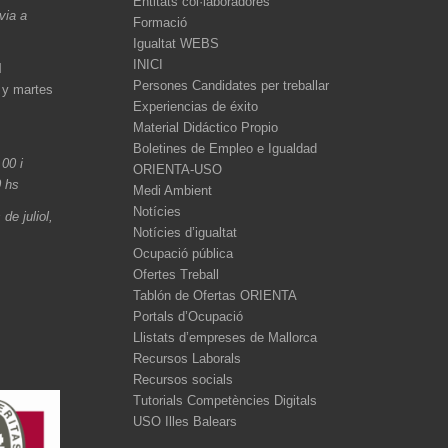
Entitats col·laboradores
èvia a
Formació
Igualtat WEBS
INICI
l
Persones Candidates per treballar
 y martes
Experiencias de éxito
Material Didáctico Propio
Boletines de Empleo e Igualdad
.00 i
ORIENTA-USO
0 hs
Medi Ambient
Notícies
de juliol,
Notícies d’igualtat
Ocupació pública
Ofertes Treball
Tablón de Ofertas ORIENTA
Portals d’Ocupació
Llistats d’empreses de Mallorca
Recursos Laborals
Recursos socials
Tutorials Competències Digitals
USO Illes Balears