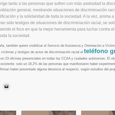
ige tanto a las personas que sufren con más asiduidad la disc
población general, mostrando situaciones de discriminación raci
ificación y la solidaridad de toda la sociedad. A la vez, anima a
n sido testigos de situaciones de discriminación racial, se sol
iendo el foco en que la mejor herramienta para luchar contra el
toda la sociedad.
uiere visibilizar el Servicio de Asistencia y Orientación a Víctim
teléfono g
 víctimas y testigos de actos de discriminación racial el
con 23 oficinas presenciales en todas las CCAA y ciudades autónomas. El ob
a existente: solo un 18,2% de las personas que manifestaron haber experime
 afirman haber presentado alguna denuncia al respecto, según estudios del p
Haz
Haz
lic
clic
para
para
ir
imprimir
enviar
Se
un
App
abre
enlace
en
por
una
correo
ventana
electrónico