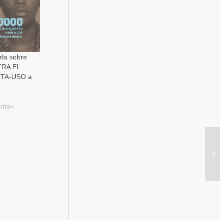
rla sobre
RA EL
TA-USO a
nta»