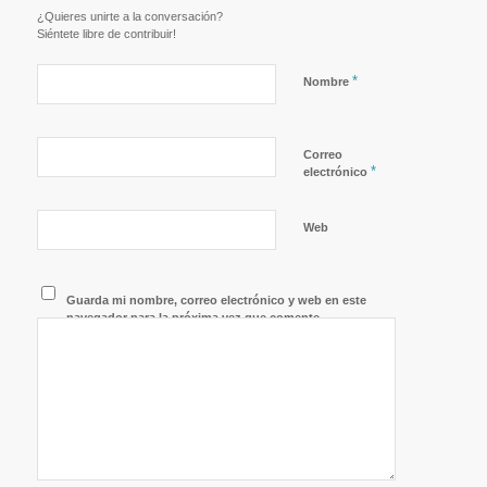
¿Quieres unirte a la conversación?
Siéntete libre de contribuir!
*
Nombre
Correo
*
electrónico
Web
Guarda mi nombre, correo electrónico y web en este
navegador para la próxima vez que comente.