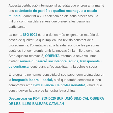
Aquesta certificació internacional acredita que el programa manté
uns
estàndards de gestió de qualitat reconeguts a escala
mundial
, garantint així l’eficiència en els seus processos i la
millora contínua dels serveis que ofereix a les persones
participants.
La norma
ISO 9001
és una de les més exigents en matèria de
gestió de qualitat, ja que implica una revisió constant dels
procediments, l’orientació cap a la satisfacció de les persones
usuàries i el compromís amb la innovació i la millora contínua.
Amb aquesta renovació,
ORIENTA
referma la seva voluntat
d’oferir
serveis d’inserció sociolaboral sòlids, transparents i
de confiança
, contribuint a l’ocupabilitat i a la cohesió social.
El programa no només consolida el seu paper com a eina clau en
la
integració laboral i social,
sinó que també demostra el seu
compromís amb
l’excel·lència i la professionalitat,
valors que
constitueixen la base de la nostra feina diària.
Descarregar en PDF:
25940020-BUP-UNIÓ SINDICAL OBRERA
DE LES ILLES BALEARS-CATALÁN