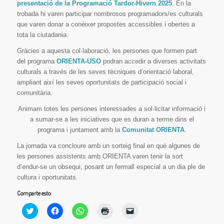
presentació de la Programació Tardor-Hivern 2025
. En la
trobada hi varen participar nombrosos programadors/es culturals
que varen donar a conèixer propostes accessibles i obertes a
tota la ciutadania.
Gràcies a aquesta col·laboració, les persones que formen part
del programa
ORIENTA-USO
podran accedir a diverses activitats
culturals a través de les seves tècniques d’orientació laboral,
ampliant així les seves oportunitats de participació social i
comunitària.
Animam totes les persones interessades a sol·licitar informació i
a sumar-se a les iniciatives que es duran a terme dins el
programa i juntament amb la
Comunitat ORIENTA
.
La jornada va concloure amb un sorteig final en què algunes de
les persones assistents amb ORIENTA varen tenir la sort
d’endur-se un obsequi, posant un fermall especial a un dia ple de
cultura i oportunitats.
Comparte esto:
Haz
Haz
Haz
Haz
Haz
clic
clic
clic
clic
clic
para
para
para
para
para