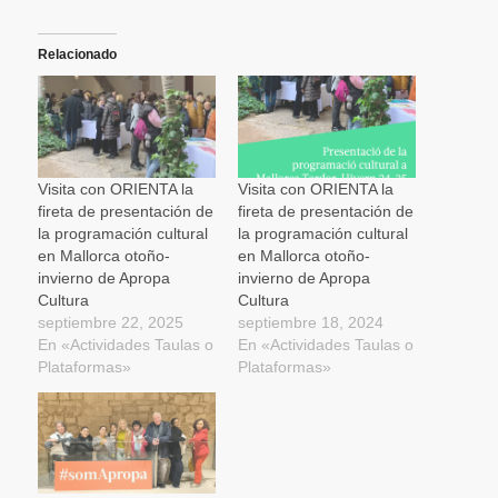
compartir
compartir
compartir
imprimir
enviar
en
en
en
(Se
un
Twitter
Facebook
WhatsApp
abre
enlace
(Se
(Se
(Se
en
por
Relacionado
abre
abre
abre
una
correo
en
en
en
ventana
electrónico
una
una
una
nueva)
a
ventana
ventana
ventana
un
nueva)
nueva)
nueva)
amigo
(Se
abre
en
una
Visita con ORIENTA la
Visita con ORIENTA la
ventana
fireta de presentación de
fireta de presentación de
nueva)
la programación cultural
la programación cultural
en Mallorca otoño-
en Mallorca otoño-
invierno de Apropa
invierno de Apropa
Cultura
Cultura
septiembre 22, 2025
septiembre 18, 2024
En «Actividades Taulas o
En «Actividades Taulas o
Plataformas»
Plataformas»