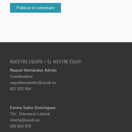
NUESTRO EQUIPO / EL NOSTRE EQUIP:
Raquel Hernández Adrián
Coordinadora
raquelhernandez@usoib.es
607 633 954
Emma Sabio Domínguez
Tèc. Orientació Laboral
orienta@usoib.es
695 664 978