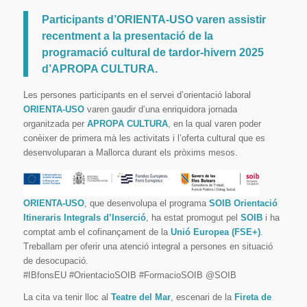
Participants d’ORIENTA-USO varen assistir
recentment a la presentació de la
programació cultural de tardor-hivern 2025
d’APROPA CULTURA.
Les persones participants en el servei d’orientació laboral
ORIENTA-USO
varen gaudir d’una enriquidora jornada
organitzada per
APROPA CULTURA
, en la qual varen poder
conèixer de primera mà les activitats i l’oferta cultural que es
desenvoluparan a Mallorca durant els pròxims mesos.
ORIENTA-USO
, que desenvolupa el programa
SOIB Orientació
Itineraris Integrals d’Inserció
, ha estat promogut pel
SOIB
i ha
comptat amb el cofinançament de la
Unió Europea (FSE+)
.
Treballam per oferir una atenció integral a persones en situació
de desocupació.
#IBfonsEU #OrientacioSOIB #FormacioSOIB @SOIB
La cita va tenir lloc al
Teatre del Mar
, escenari de la
Fireta de