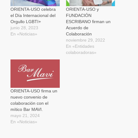
abre
en
una
ORIENTA-USO celebra
ORIENTA-USO y
ventana
el Día Internacional del
FUNDACIÓN
nueva)
Orgullo LGBTI+
ESCRIBANO firman un
junio 28, 2023
Acuerdo de
En «Noticias»
Colaboración
noviembre 29, 2022
En «Entidades
colaboradoras»
ORIENTA-USO firma un
nuevo convenio de
colaboración con el
mítico Bar MAVI.
mayo 21, 2024
En «Noticias»