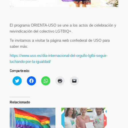
El programa ORIENTA-USO se une a los actos de celebración y
reivindicación del colectivo LGTBIQ+.
Te invitamos a visitar la página web confederal de USO para
saber más:
https://www.uso.es/dia-internacional-del-orgullo-lgtbi-seguir-
luchando-por-la-igualdad/
Comparte esto:
Haz
Haz
Haz
Haz
Haz
clic
clic
clic
clic
clic
para
para
para
para
para
compartir
compartir
compartir
imprimir
enviar
en
en
en
(Se
un
Twitter
Facebook
WhatsApp
abre
enlace
(Se
(Se
(Se
en
por
Relacionado
abre
abre
abre
una
correo
en
en
en
ventana
electrónico
una
una
una
nueva)
a
ventana
ventana
ventana
un
nueva)
nueva)
nueva)
amigo
(Se