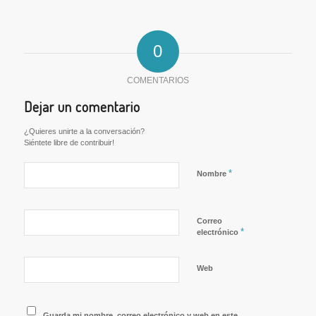
0
COMENTARIOS
Dejar un comentario
¿Quieres unirte a la conversación?
Siéntete libre de contribuir!
*
Nombre
Correo
*
electrónico
Web
Guarda mi nombre, correo electrónico y web en este