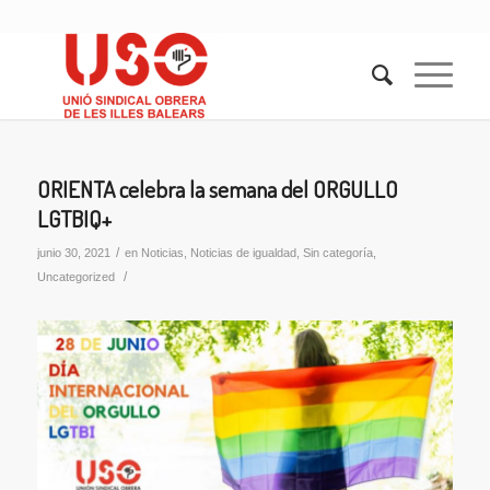
ORIENTA celebra la semana del ORGULLO
LGTBIQ+
/
junio 30, 2021
en
Noticias
,
Noticias de igualdad
,
Sin categoría
,
/
Uncategorized