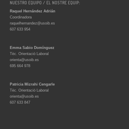
NUESTRO EQUIPO / EL NOSTRE EQUIP:
Raquel Hernández Adrián
Coordinadora
raquelhernandez@usoib.es
607 633 954
Emma Sabio Domínguez
Tèc. Orientació Laboral
orienta@usoib.es
695 664 978
Patricia Mizrahi Cengarle
Tèc. Orientació Laboral
orienta@usoib.es
607 633 847