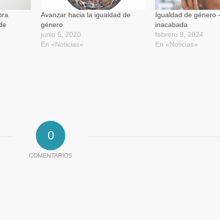
ventana
nueva)
ora
Avanzar hacia la igualdad de
Igualdad de género 
de
género
inacabada
junio 5, 2020
febrero 9, 2024
En «Noticias»
En «Noticias»
0
COMENTARIOS