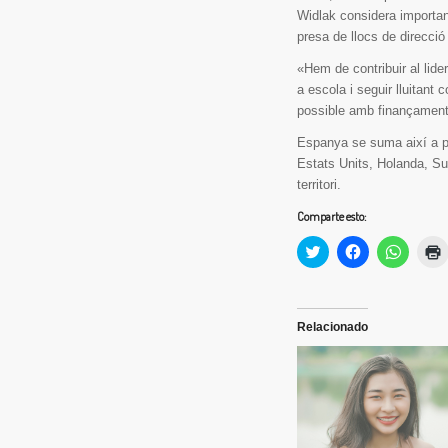
Widlak considera importan
presa de llocs de direcció
«Hem de contribuir al lid
a escola i seguir lluitant 
possible amb finançament 
Espanya se suma així a pa
Estats Units, Holanda, S
territori.
Comparte esto:
Haz
Haz
Haz
clic
clic
clic
c
para
para
para
compartir
compartir
compart
en
en
en
(
Twitter
Facebook
Whats
(Se
(Se
(Se
Relacionado
abre
abre
abre
en
en
en
una
una
una
ventana
ventana
ventan
nueva)
nueva)
nueva)