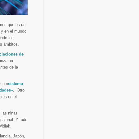
emos que es un
a y en el mundo
onde los
os ámbitos.
ciaciones de
anzar en
antes de la
 un «
sistema
ldades»
. Otro
eres en el
 las niñas
salarial. Y todo
Widlak.
landia, Japón,