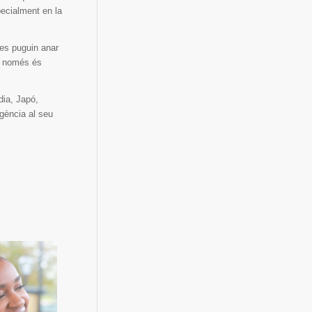
pecialment en la
nes puguin anar
xò només és
dia, Japó,
gència al seu