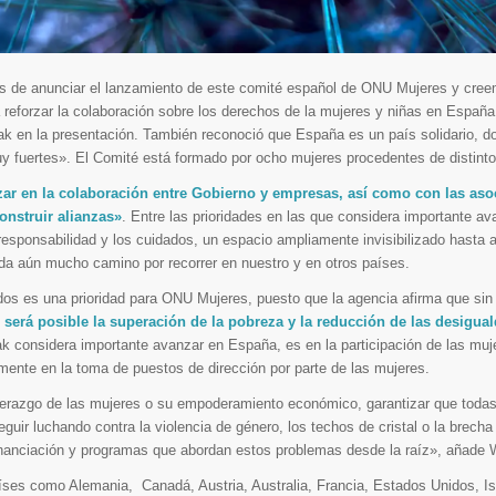
 de anunciar el lanzamiento de este comité español de ONU Mujeres y cre
reforzar la colaboración sobre los derechos de la mujeres y niñas en Españ
ak en la presentación. También reconoció que España es un país solidario, d
y fuertes». El Comité está formado por ocho mujeres procedentes de distint
zar en la colaboración entre Gobierno y empresas, así como con las aso
construir alianzas»
. Entre las prioridades en las que considera importante av
rresponsabilidad y los cuidados, un espacio ampliamente invisibilizado hasta 
a aún mucho camino por recorrer en nuestro y en otros países.
dos es una prioridad para ONU Mujeres, puesto que la agencia afirma que sin
 será posible la superación de la pobreza y la reducción de las desigua
k considera importante avanzar en España, es en la participación de las muj
mente en la toma de puestos de dirección por parte de las mujeres.
derazgo de las mujeres o su empoderamiento económico, garantizar que todas
eguir luchando contra la violencia de género, los techos de cristal o la brecha 
financiación y programas que abordan estos problemas desde la raíz», añade 
ses como Alemania, Canadá, Austria, Australia, Francia, Estados Unidos, Is