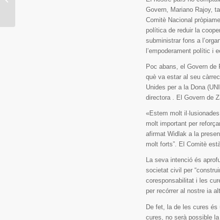
de ES REFUGI
Govern, Mariano Rajoy, ta
Asociación Altruista
Comitè Nacional pròpiament
política de reduir la coo
subministrar fons a l’organ
l’empoderament polític i 
Poc abans, el Govern de Ro
què va estar al seu càrre
Unides per a la Dona (UNI
directora . El Govern de 
«Estem molt il·lusionade
molt important per reforça
afirmat Widlak a la prese
molt forts”. El Comitè est
La seva intenció és aprof
societat civil per “constru
coresponsabilitat i les cu
per recórrer al nostre ia a
De fet, la de les cures és
cures, no serà possible la