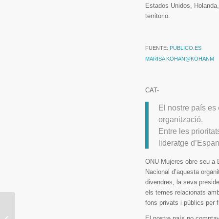
Estados Unidos, Holanda,
territorio.
FUENTE:
PUBLICO.ES
MARISA KOHAN
@KOHANM
CAT-
El nostre país es
organització.
Entre les priorita
lideratge d’Espan
ONU Mujeres obre seu a E
Nacional d’aquesta organit
divendres, la seva presiden
els temes relacionats amb 
fons privats i públics per
Mercadillo de
Antigüedades a favor
El nostre país no compta