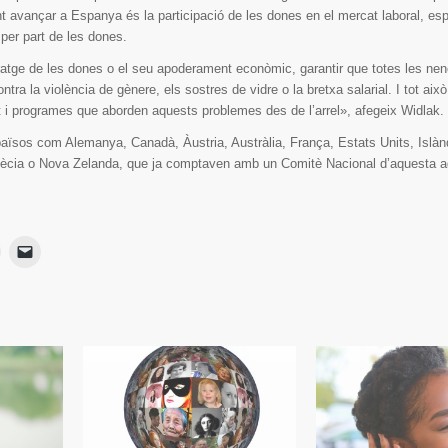
t avançar a Espanya és la participació de les dones en el mercat laboral, es
 per part de les dones.
eratge de les dones o el seu apoderament econòmic, garantir que totes les ne
contra la violència de gènere, els sostres de vidre o la bretxa salarial. I tot ai
i programes que aborden aquests problemes des de l’arrel», afegeix Widlak.
ïsos com Alemanya, Canadà, Àustria, Austràlia, França, Estats Units, Islàn
uècia o Nova Zelanda, que ja comptaven amb un Comitè Nacional d’aquesta a
Haz
Haz
lic
clic
para
para
ir
imprimir
enviar
Se
un
App
abre
enlace
en
por
una
correo
ventana
electrónico
nueva)
a
a
un
amigo
(Se
abre
en
una