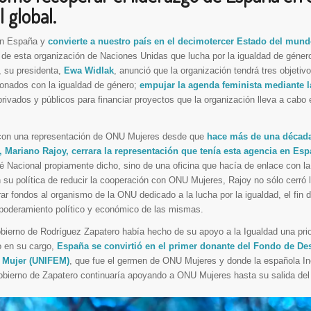
l global.
en España y
convierte a nuestro país en el decimotercer Estado del mund
de esta organización de Naciones Unidas que lucha por la igualdad de género
, su presidenta,
Ewa Widlak
, anunció que la organización tendrá tres objetivo
cionados con la igualdad de género;
empujar la agenda feminista mediante l
rivados y públicos para financiar proyectos que la organización lleva a cabo 
 con una representación de ONU Mujeres desde que
hace más de una década
, Mariano Rajoy, cerrara la representación que tenía esta agencia en Es
é Nacional propiamente dicho, sino de una oficina que hacía de enlace con la
 su política de reducir la cooperación con ONU Mujeres, Rajoy no sólo cerró l
ar fondos al organismo de la ONU dedicado a la lucha por la igualdad, el fin d
mpoderamiento político y económico de las mismas.
bierno de Rodríguez Zapatero había hecho de su apoyo a la Igualdad una prio
o en su cargo,
España se convirtió en el primer donante del Fondo de Des
a Mujer (UNIFEM)
, que fue el germen de ONU Mujeres y donde la española Iné
 Gobierno de Zapatero continuaría apoyando a ONU Mujeres hasta su salida del