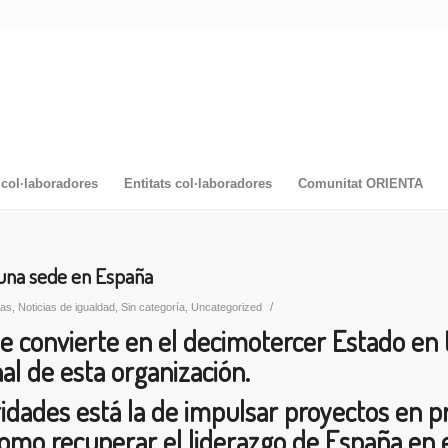
col·laboradores
Entitats col·laboradores
Comunitat ORIENTA
una sede en España
/
ias
,
Noticias de igualdad
,
Sin categoría
,
Uncategorized
se convierte en el decimotercer Estado en
al de esta organización.
ridades está la de impulsar proyectos en pr
 como recuperar el liderazgo de España en 