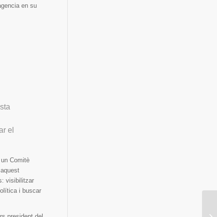
agencia en su
esta
ar el
b un Comitè
 aquest
 visibilitzar
lítica i buscar
s president del