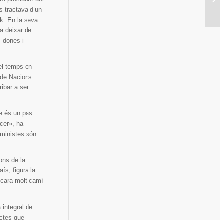
s tractava d’un
rk. En la seva
a deixar de
s dones i
 el temps en
 de Nacions
ibar a ser
e és un pas
ncer», ha
eministes són
ons de la
aís, figura la
encara molt camí
 integral de
ectes que