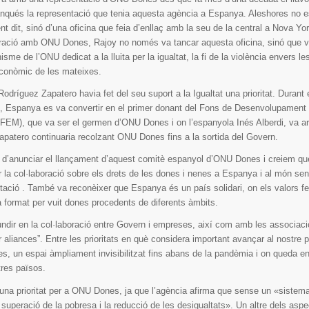
nqués la representació que tenia aquesta agència a Espanya. Aleshores no e
 dit, sinó d’una oficina que feia d’enllaç amb la seu de la central a Nova Yo
peració amb ONU Dones, Rajoy no només va tancar aquesta oficina, sinó que v
isme de l’ONU dedicat a la lluita per la igualtat, la fi de la violència envers le
econòmic de les mateixes.
dríguez Zapatero havia fet del seu suport a la Igualtat una prioritat. Durant
c, Espanya es va convertir en el primer donant del Fons de Desenvolupament
FEM), que va ser el germen d’ONU Dones i on l’espanyola Inés Alberdi, va arr
Zapatero continuaria recolzant ONU Dones fins a la sortida del Govern.
s d’anunciar el llançament d’aquest comitè espanyol d’ONU Dones i creiem qu
r la col·laboració sobre els drets de les dones i nenes a Espanya i al món se
ntació . També va reconèixer que Espanya és un país solidari, on els valors f
à format per vuit dones procedents de diferents àmbits.
undir en la col·laboració entre Govern i empreses, així com amb les associaci
ir aliances”. Entre les prioritats en què considera important avançar al nostre p
res, un espai àmpliament invisibilitzat fins abans de la pandèmia i on queda 
ltres països.
 una prioritat per a ONU Dones, ja que l’agència afirma que sense un «sistema
 superació de la pobresa i la reducció de les desigualtats». Un altre dels asp