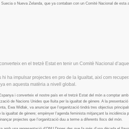
 Suecia o Nueva Zelanda, que ya contaban con un Comité Nacional de esta 
 converteix en el tretzè Estat en tenir un Comitè Nacional d’aqu
ts hi ha impulsar projectes en pro de la Igualtat, així com recuper
ya en aquesta matèria a nivell global.
spanya i converteix el nostre país en el tretzè Estat del món a comptar am
zació de Nacions Unides que lluita per la igualtat de gènere. A la presentació
ta, Ewa Widlak, va anunciar que l’organització tindrà tres objectius principals:
la igualtat de gènere; empènyer l’agenda feminista mitjançant la incidència po
 finançar projectes que l’organització duu a terme a diferents llocs del món.
va amb una representació d’ONU Dones des que fa més d’una dècada el llavor