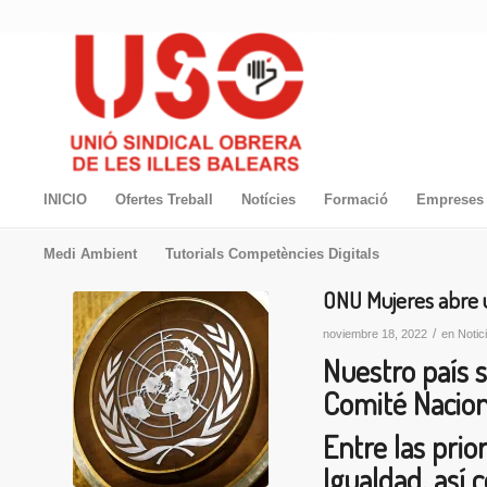
INICIO
Ofertes Treball
Notícies
Formació
Empreses 
Medi Ambient
Tutorials Competències Digitals
ONU Mujeres abre 
/
noviembre 18, 2022
en
Notic
Nuestro país 
Comité Nacion
Entre las prio
Igualdad, así