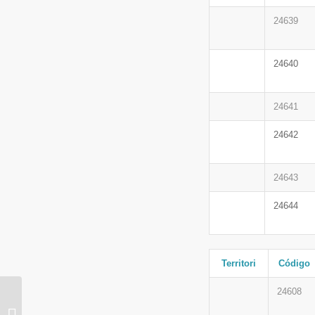
24639
24640
24641
24642
24643
24644
Territori
Código
24608
Orienta establece un
acuerdo de