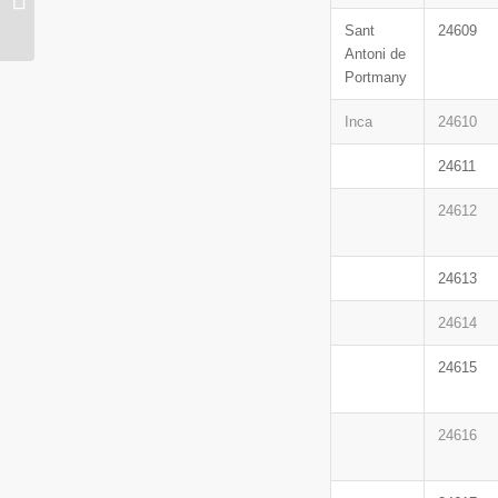
colaboración con Centro
Sant
24609
de Terapia y Pareja...
Antoni de
Portmany
Inca
24610
24611
24612
24613
24614
24615
24616