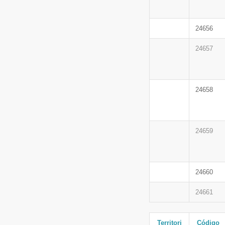
24656
24657
24658
24659
24660
24661
Territori
Código