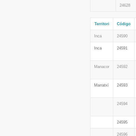
24628
Territori
Código
Inca
24590
Inca
24591
Manacor
24592
Marratxí
24593
24594
24595
24596