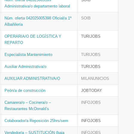
Administrativa/o departamento laboral
Núm. oferta 042025005398 Oficial/a 1ª
SOIB
Albañilería
OPERARIA/O DE LOGÍSTICA Y
TURIJOBS
REPARTO
Especialista Mantenimiento
TURIJOBS
Auxiliar Administrativa/o
TURIJOBS
AUXILIAR ADMINISTRATIVA/O
MILANUNICIOS
Peón/a de construcción
JOBTODAY
Camarera/o – Cocinera/o –
INFOJOBS
Restaurantes McDonald’s
Colaborador/a Reposición 25hrs/sem
INFOJOBS
Vendedor/a – SUSTITUCIÓN (baja
INFOJOBS