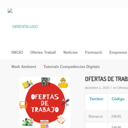
INICIO
Ofertes Treball
Notícies
Formació
Empreses 
Medi Ambient
Tutorials Competències Digitals
OFERTAS DE TRAB
/
diciembre 1, 2025
en
Oferta
Territori
Código
Manacor
24645
24646