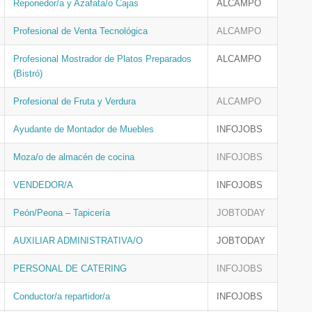
Reponedor/a y Azafata/o Cajas
ALCAMPO
Profesional de Venta Tecnológica
ALCAMPO
Profesional Mostrador de Platos Preparados
ALCAMPO
(Bistró)
Profesional de Fruta y Verdura
ALCAMPO
Ayudante de Montador de Muebles
INFOJOBS
Moza/o de almacén de cocina
INFOJOBS
VENDEDOR/A
INFOJOBS
Peón/Peona – Tapicería
JOBTODAY
AUXILIAR ADMINISTRATIVA/O
JOBTODAY
PERSONAL DE CATERING
INFOJOBS
Conductor/a repartidor/a
INFOJOBS