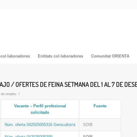
col·laboradores
Entitats col·laboradores
Comunitat ORIENTA
AJO / OFERTES DE FEINA SETMANA DEL 1 AL 7 DE DE
/
s de empleo
Vacante – Perfil profesional
Fuente
solicitado
Núm. oferta 042025005316 Gerocultor/a
SOIB
Núm. oferta 042025005399
SOIB