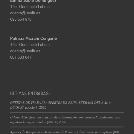
Emma Sabio Domínguez
Tèc. Orientació Laboral
orienta@usoib.es
695 664 978
Patricia Mizrahi Cengarle
Tèc. Orientació Laboral
orienta@usoib.es
607 633 847
ÚLTIMAS ENTRADAS:
OFERTAS DE TRABAJO / OFERTES DE FEINA SETMANA DEL 3 AL 9
D’AGOST
agosto 7, 2026
Orienta-USO firma un acuerdo de colaboración con Associació Endavant para
impulsar la empleabilidad
julio 30, 2026
Agentes de Rampa en el Aeropuerto de Palma – Últimos días para aplicar
julio