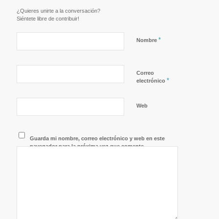
¿Quieres unirte a la conversación?
Siéntete libre de contribuir!
*
Nombre
Correo
*
electrónico
Web
Guarda mi nombre, correo electrónico y web en este
navegador para la próxima vez que comente.