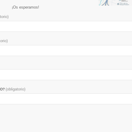
¡Os esperamos!
torio)
torio)
(obligatorio)
SO?