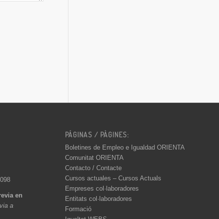
PÁGINAS / PÀGINES:
Boletines de Empleo e Igualdad ORIENTA
Comunitat ORIENTA
Contacto / Contacte
Cursos actuales – Cursos Actuals
 098
Empreses col·laboradores
revia en
Entitats col·laboradores
èvia a
Formació