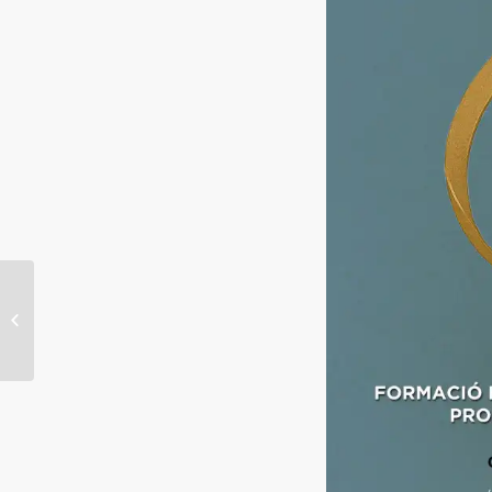
ORIENTA visita el
Casal de les Dones
para fortalecer lazos
comunitarios y
difundir...