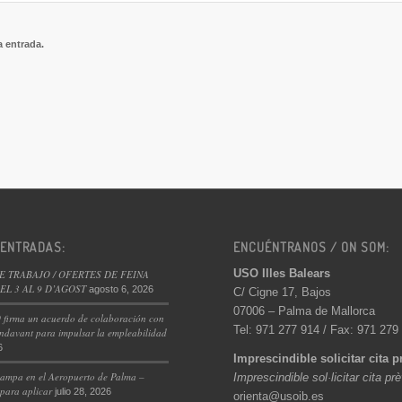
a entrada.
 ENTRADAS:
ENCUÉNTRANOS / ON SOM:
USO Illes Balears
E TRABAJO / OFERTES DE FEINA
L 3 AL 9 D’AGOST
agosto 6, 2026
C/ Cigne 17, Bajos
07006 – Palma de Mallorca
 firma un acuerdo de colaboración con
Tel: 971 277 914 / Fax: 971 279
ndavant para impulsar la empleabilidad
6
Imprescindible solicitar cita p
ampa en el Aeropuerto de Palma –
Imprescindible sol·licitar cita pr
 para aplicar
julio 28, 2026
orienta@usoib.es