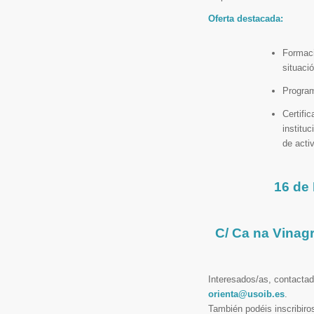
Oferta destacada:
Formaci
situaci
Program
Certifi
institu
de activ
16 de
C/ Ca na Vinag
Interesados/as, contactad
orienta@usoib.es
.
También podéis inscribiros