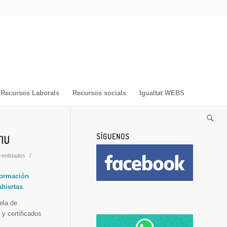
Recursos Laborals
Recursos socials
Igualtat WEBS
SÍGUENOS
TIU
/
-entidades
Formación
abiertas
.
ela de
y certificados