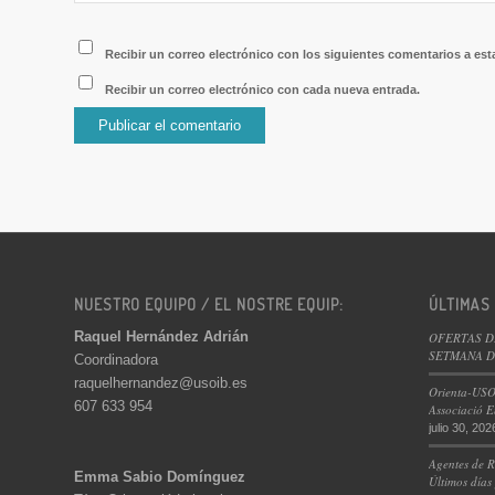
Recibir un correo electrónico con los siguientes comentarios a est
Recibir un correo electrónico con cada nueva entrada.
NUESTRO EQUIPO / EL NOSTRE EQUIP:
ÚLTIMAS
Raquel Hernández Adrián
OFERTAS D
SETMANA DE
Coordinadora
raquelhernandez@usoib.es
Orienta-USO
607 633 954
Associació E
julio 30, 202
Agentes de R
Emma Sabio Domínguez
Últimos días