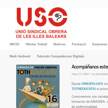
INICIO
Ofertes Treball
Notícies
Formació
Empreses 
Medi Ambient
Tutorials Competències Digitals
Acompáñanos este 
/
mayo 13, 2025
en
Actividade
Desde
ORIENTA-USO
inv
TOTHEDUCATIU
el próx
Conoceremos sus instalaci
formación de AMADIBA, ofr
de profesionalidad.