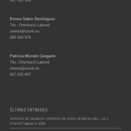
607 633 954
Emma Sabio Domínguez
Tèc. Orientació Laboral
orienta@usoib.es
695 664 978
Patricia Mizrahi Cengarle
Tèc. Orientació Laboral
orienta@usoib.es
607 633 847
ÚLTIMAS ENTRADAS:
OFERTAS DE TRABAJO / OFERTES DE FEINA SETMANA DEL 3 AL 9
D’AGOST
agosto 5, 2026