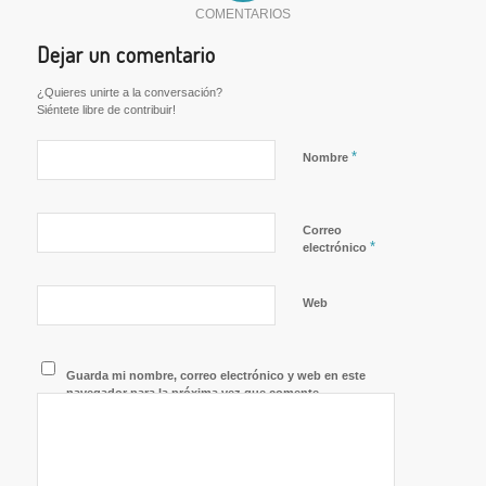
COMENTARIOS
Dejar un comentario
¿Quieres unirte a la conversación?
Siéntete libre de contribuir!
*
Nombre
Correo
*
electrónico
Web
Guarda mi nombre, correo electrónico y web en este
navegador para la próxima vez que comente.