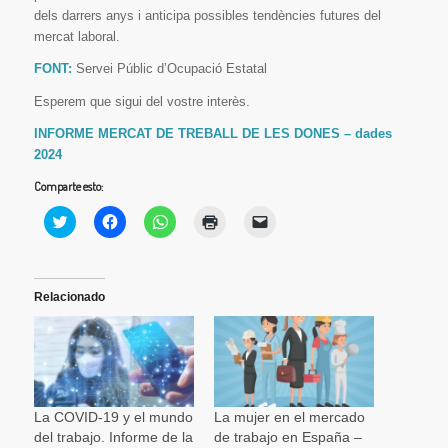
dels darrers anys i anticipa possibles tendències futures del
mercat laboral.
FONT:
Servei Públic d’Ocupació Estatal
Esperem que sigui del vostre interès.
INFORME MERCAT DE TREBALL DE LES DONES – dades
2024
Comparte esto:
Haz
Haz
Haz
Haz
Haz
clic
clic
clic
clic
clic
para
para
para
para
para
compartir
compartir
compartir
imprimir
enviar
en
en
en
(Se
un
Twitter
Facebook
WhatsApp
abre
enlace
(Se
(Se
(Se
en
por
Relacionado
abre
abre
abre
una
correo
en
en
en
ventana
electrónico
una
una
una
nueva)
a
ventana
ventana
ventana
un
nueva)
nueva)
nueva)
amigo
(Se
abre
en
una
La COVID‑19 y el mundo
La mujer en el mercado
ventana
del trabajo. Informe de la
de trabajo en España –
nueva)