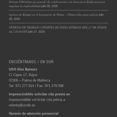
Orienta-USO firma un acuerdo de colaboración con Associació Endavant para
impulsar la empleabilidad
julio 30, 2026
Agentes de Rampa en el Aeropuerto de Palma – Últimos días para aplicar
julio
28, 2026
OFERTAS DE TRABAJO / OFERTES DE FEINA SETMANA DEL 27 DE JULIOL
AL 2 D’AGOST
julio 27, 2026
ENCUÉNTRANOS / ON SOM:
USO Illes Balears
C/ Cigne 17, Bajos
07006 – Palma de Mallorca
Tel: 971 277 914 / Fax: 971 279 098
Imprescindible solicitar cita previa en
Imprescindible sol·licitar cita prèvia a
orienta@usoib.es
Horario de atención presencial