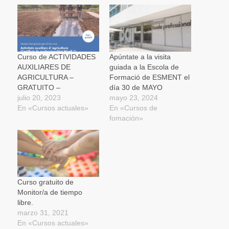
abre
abre
abre
una
correo
en
en
en
ventana
electrónico
una
una
una
nueva)
a
ventana
ventana
ventana
un
nueva)
nueva)
nueva)
amigo
(Se
abre
en
una
Curso de ACTIVIDADES
Apúntate a la visita
ventana
AUXILIARES DE
guiada a la Escola de
nueva)
AGRICULTURA –
Formació de ESMENT el
GRATUITO –
día 30 de MAYO
julio 20, 2023
mayo 23, 2024
En «Cursos actuales»
En «Cursos de
fomación»
Curso gratuito de
Monitor/a de tiempo
libre.
marzo 31, 2021
En «Cursos actuales»