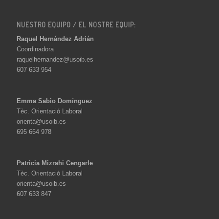
NUESTRO EQUIPO / EL NOSTRE EQUIP:
Raquel Hernández Adrián
Coordinadora
raquelhernandez@usoib.es
607 633 954
Emma Sabio Domínguez
Tèc. Orientació Laboral
orienta@usoib.es
695 664 978
Patricia Mizrahi Cengarle
Tèc. Orientació Laboral
orienta@usoib.es
607 633 847