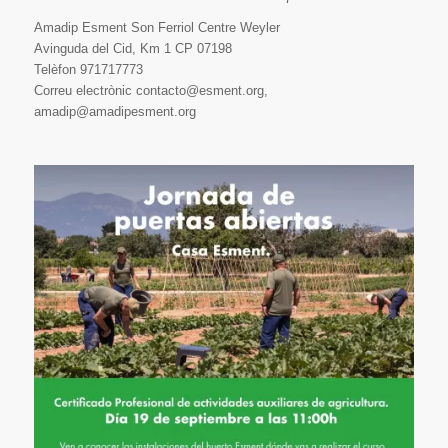
Amadip Esment Son Ferriol Centre Weyler
Avinguda del Cid, Km 1 CP 07198
Telèfon 971717773
Correu electrònic contacto@esment.org,
amadip@amadipesment.org