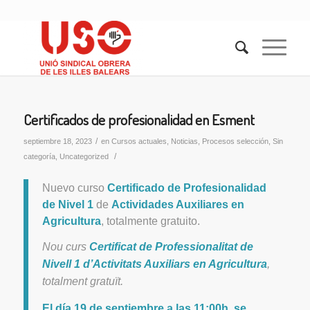
Certificados de profesionalidad en Esment
/
septiembre 18, 2023
en
Cursos actuales
,
Noticias
,
Procesos selección
,
Sin
/
categoría
,
Uncategorized
Nuevo curso
Certificado de Profesionalidad
de Nivel 1
de
Actividades Auxiliares en
Agricultura
, totalmente gratuito.
Nou curs
Certificat de Professionalitat de
Nivell 1 d’Activitats Auxiliars en Agricultura
,
totalment gratuït.
El día 19 de septiembre a las 11:00h. se