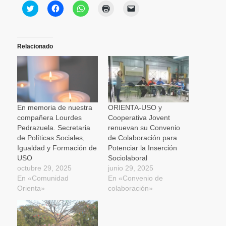
Haz
Haz
Haz
Haz
Haz
clic
clic
clic
clic
clic
para
para
para
para
para
compartir
compartir
compartir
imprimir
enviar
en
en
en
(Se
un
Twitter
Facebook
WhatsApp
abre
enlace
(Se
(Se
(Se
en
por
Relacionado
abre
abre
abre
una
correo
en
en
en
ventana
electrónico
una
una
una
nueva)
a
ventana
ventana
ventana
un
nueva)
nueva)
nueva)
amigo
(Se
abre
en
una
En memoria de nuestra
ORIENTA-USO y
ventana
compañera Lourdes
Cooperativa Jovent
nueva)
Pedrazuela. Secretaria
renuevan su Convenio
de Políticas Sociales,
de Colaboración para
Igualdad y Formación de
Potenciar la Inserción
USO
Sociolaboral
octubre 29, 2025
junio 29, 2025
En «Comunidad
En «Convenio de
Orienta»
colaboración»