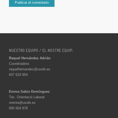
NUESTRO EQUIPO / EL NOSTRE EQUIP:
Raquel Hernández Adrián
Coordinadora
raquelhernandez@usoib.es
607 633 954
Emma Sabio Domínguez
Tèc. Orientació Laboral
orienta@usoib.es
695 664 978