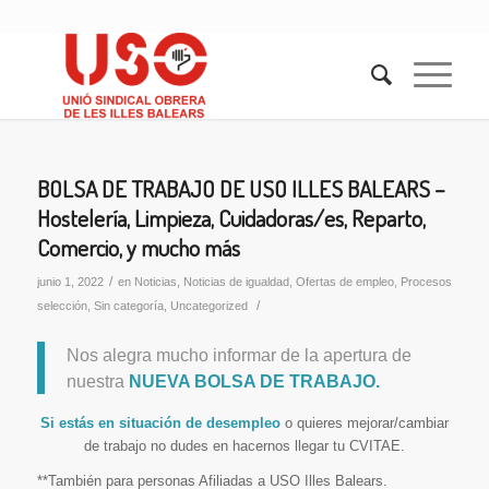
BOLSA DE TRABAJO DE USO ILLES BALEARS –
Hostelería, Limpieza, Cuidadoras/es, Reparto,
Comercio, y mucho más
/
junio 1, 2022
en
Noticias
,
Noticias de igualdad
,
Ofertas de empleo
,
Procesos
/
selección
,
Sin categoría
,
Uncategorized
Nos alegra mucho informar de la apertura de
nuestra
NUEVA BOLSA DE TRABAJO.
Si estás en situación de desempleo
o quieres mejorar/cambiar
de trabajo no dudes en hacernos llegar tu CVITAE.
**También para personas Afiliadas a USO Illes Balears.