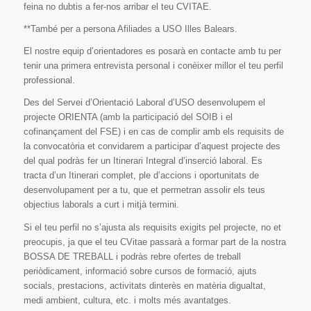
feina no dubtis a fer-nos arribar el teu CVITAE.
**També per a persona Afiliades a USO Illes Balears.
El nostre equip d’orientadores es posarà en contacte amb tu per
tenir una primera entrevista personal i conèixer millor el teu perfil
professional.
Des del Servei d’Orientació Laboral d’USO desenvolupem el
projecte ORIENTA (amb la participació del SOIB i el
cofinançament del FSE) i en cas de complir amb els requisits de
la convocatòria et convidarem a participar d’aquest projecte des
del qual podràs fer un Itinerari Integral d’inserció laboral. Es
tracta d’un Itinerari complet, ple d’accions i oportunitats de
desenvolupament per a tu, que et permetran assolir els teus
objectius laborals a curt i mitjà termini.
Si el teu perfil no s’ajusta als requisits exigits pel projecte, no et
preocupis, ja que el teu CVitae passarà a formar part de la nostra
BOSSA DE TREBALL i podràs rebre ofertes de treball
periòdicament, informació sobre cursos de formació, ajuts
socials, prestacions, activitats dinterès en matèria digualtat,
medi ambient, cultura, etc. i molts més avantatges.