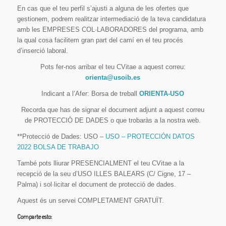
En cas que el teu perfil s’ajusti a alguna de les ofertes que
gestionem, podrem realitzar intermediació de la teva candidatura
amb les EMPRESES COL·LABORADORES del programa, amb
la qual cosa facilitem gran part del camí en el teu procés
d’inserció laboral.
Pots fer-nos arribar el teu CVitae a aquest correu:
orienta@usoib.es
Indicant a l’Afer: Borsa de treball
ORIENTA-USO
Recorda que has de signar el document adjunt a aquest correu
de PROTECCIÓ DE DADES o que trobaràs a la nostra web.
**Protecció de Dades: USO –
USO – PROTECCIÓN DATOS
2022 BOLSA DE TRABAJO
També pots lliurar PRESENCIALMENT el teu CVitae a la
recepció de la seu d’USO ILLES BALEARS (C/ Cigne, 17 –
Palma) i sol·licitar el document de protecció de dades.
Aquest és un servei COMPLETAMENT GRATUÏT.
Comparte esto: