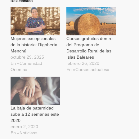
(Se
(Se
(Se
en
por
Relacionado
abre
abre
abre
una
correo
en
en
en
ventana
electrónico
una
una
una
nueva)
a
ventana
ventana
ventana
un
nueva)
nueva)
nueva)
amigo
(Se
abre
en
una
Mujeres excepcionales
Cursos gratuitos dentro
ventana
de la historia: Rigoberta
del Programa de
nueva)
Menchú
Desarrollo Rural de las
octubre 29, 2025
Islas Baleares
En «Comunidad
febrero 26, 2020
Orienta»
En «Cursos actuales»
La baja de paternidad
sube a 12 semanas este
2020
enero 2, 2020
En «Noticias»