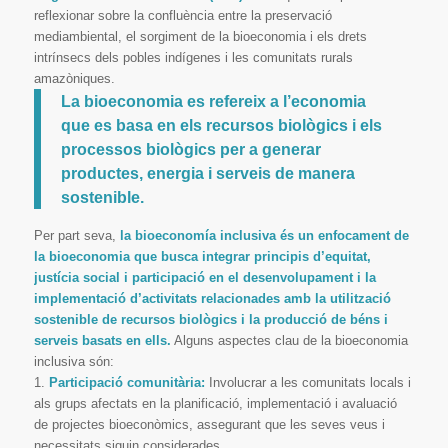
reflexionar sobre la confluència entre la preservació
mediambiental, el sorgiment de la bioeconomia i els drets
intrínsecs dels pobles indígenes i les comunitats rurals
amazòniques.
La bioeconomia es refereix a l’economia
que es basa en els recursos biològics i els
processos biològics per a generar
productes, energia i serveis de manera
sostenible.
Per part seva,
la bioeconomía inclusiva és un enfocament de
la bioeconomia que busca integrar principis d’equitat,
justícia social i participació en el desenvolupament i la
implementació d’activitats relacionades amb la utilització
sostenible de recursos biològics i la producció de béns i
serveis basats en ells.
Alguns aspectes clau de la bioeconomia
inclusiva són:
1.
Participació comunitària:
Involucrar a les comunitats locals i
als grups afectats en la planificació, implementació i avaluació
de projectes bioeconòmics, assegurant que les seves veus i
necessitats siguin considerades.