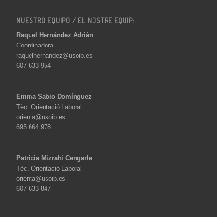
NUESTRO EQUIPO / EL NOSTRE EQUIP:
Raquel Hernández Adrián
Coordinadora
raquelhernandez@usoib.es
607 633 954
Emma Sabio Domínguez
Tèc. Orientació Laboral
orienta@usoib.es
695 664 978
Patricia Mizrahi Cengarle
Tèc. Orientació Laboral
orienta@usoib.es
607 633 847