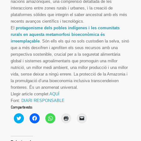
nacions amazòniques, una comprensió detallada de les
interaccions entre zones rurals i urbanes, i la creació de
plataformes sòlides que integrin el saber ancestral amb els més
recents avanços científics i tecnològics.
El
protagonisme dels pobles indígenes i les comunitats
rurals en aquesta metamorfosi bioeconòmica és
irreemplaçable
. Són ells els qui no sols custodien la selva, sinó
que a més desxifren i aprofiten els seus recursos amb una
perspectiva sostenible, crucial per a la seguretat alimentària
global i sistemes agroalimentaris que promoguin una millor
nutrició, un millor medi ambient, una millor producció i una millor
vida, sense deixar a ningú enrere. La protecció de la Amazonia i
la promulgació d’una bioeconomia inclusiva transcendeixen
fronteres. És un anomenat universal.
Llegir article complet
AQUÍ
Font:
DIARI RESPONSABLE
Comparte esto:
Haz
Haz
Haz
Haz
Haz
clic
clic
clic
clic
clic
para
para
para
para
para
compartir
compartir
compartir
imprimir
enviar
en
en
en
(Se
un
Twitter
Facebook
WhatsApp
abre
enlace