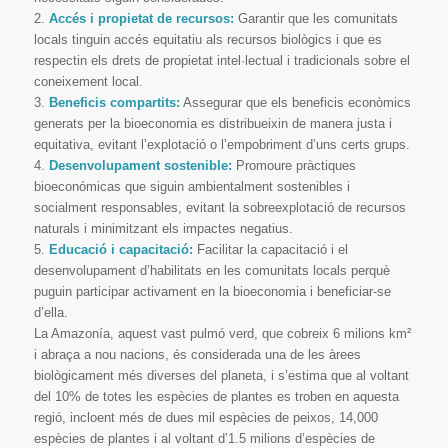
2.
Accés i propietat de recursos:
Garantir que les comunitats
locals tinguin accés equitatiu als recursos biològics i que es
respectin els drets de propietat intel·lectual i tradicionals sobre el
coneixement local.
3.
Beneficis compartits:
Assegurar que els beneficis econòmics
generats per la bioeconomia es distribueixin de manera justa i
equitativa, evitant l’explotació o l’empobriment d’uns certs grups.
4.
Desenvolupament sostenible:
Promoure pràctiques
bioeconómicas que siguin ambientalment sostenibles i
socialment responsables, evitant la sobreexplotació de recursos
naturals i minimitzant els impactes negatius.
5.
Educació i capacitació:
Facilitar la capacitació i el
desenvolupament d’habilitats en les comunitats locals perquè
puguin participar activament en la bioeconomia i beneficiar-se
d’ella.
La Amazonía, aquest vast pulmó verd, que cobreix 6 milions km²
i abraça a nou nacions, és considerada una de les àrees
biològicament més diverses del planeta, i s’estima que al voltant
del 10% de totes les espècies de plantes es troben en aquesta
regió, incloent més de dues mil espècies de peixos, 14,000
espècies de plantes i al voltant d’1.5 milions d’espècies de