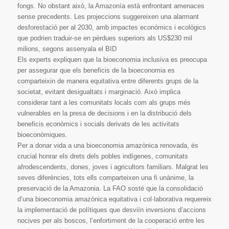
fongs. No obstant això, la Amazonía està enfrontant amenaces
sense precedents. Les projeccions suggereixen una alarmant
desforestació per al 2030, amb impactes econòmics i ecològics
que podrien traduir-se en pèrdues superiors als US$230 mil
milions, segons assenyala el BID
Els experts expliquen que la bioeconomia inclusiva es preocupa
per assegurar que els beneficis de la bioeconomia es
comparteixin de manera equitativa entre diferents grups de la
societat, evitant desigualtats i marginació. Això implica
considerar tant a les comunitats locals com als grups més
vulnerables en la presa de decisions i en la distribució dels
beneficis econòmics i socials derivats de les activitats
bioeconòmiques.
Per a donar vida a una bioeconomia amazònica renovada, és
crucial honrar els drets dels pobles indígenes, comunitats
afrodescendents, dones, joves i agricultors familiars. Malgrat les
seves diferències, tots ells comparteixen una fi unànime, la
preservació de la Amazonia. La FAO sosté que la consolidació
d’una bioeconomia amazònica equitativa i col·laborativa requereix
la implementació de polítiques que desviïn inversions d’accions
nocives per als boscos, l’enfortiment de la cooperació entre les