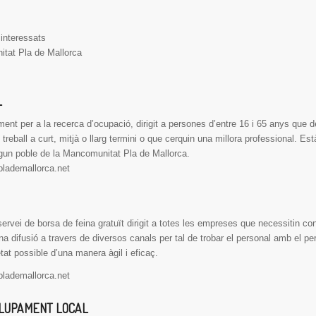
 interessats
itat Pla de Mallorca
L
nt per a la recerca d’ocupació, dirigit a persones d’entre 16 i 65 anys que d
treball a curt, mitjà o llarg termini o que cerquin una millora professional. Es
gun poble de la Mancomunitat Pla de Mallorca.
lademallorca.net
ei de borsa de feina gratuït dirigit a totes les empreses que necessitin con
na difusió a travers de diversos canals per tal de trobar el personal amb el per
etat possible d’una manera àgil i eficaç.
lademallorca.net
OLUPAMENT LOCAL