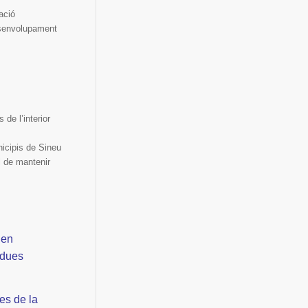
ació
desenvolupament
de l’interior
nicipis de Sineu
l de mantenir
 en
 dues
es de la