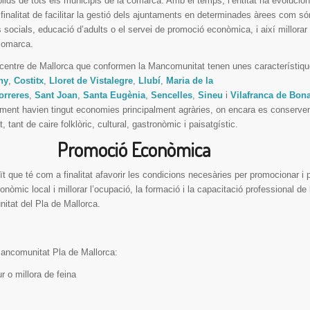
lids de tots els municipis de la comarca. Amb el temps, l’entitat ha evolucion
finalitat de facilitar la gestió dels ajuntaments en determinades àrees com só
 socials, educació d’adults o el servei de promoció econòmica, i així millorar 
 comarca.
 centre de Mallorca que conformen la Mancomunitat tenen unes característiq
ny
,
Costitx
,
Lloret de Vistalegre
,
Llubí
,
Maria de la
orreres
,
Sant Joan
,
Santa Eugènia
,
Sencelles
,
Sineu
i
Vilafranca de Bon
lment havien tingut economies principalment agràries, on encara es conserven
, tant de caire folklòric, cultural, gastronòmic i paisatgístic.
Promoció Econòmica
uït que té com a finalitat afavorir les condicions necesàries per promocionar i 
mic local i millorar l’ocupació, la formació i la capacitació professional de
itat del Pla de Mallorca.
Mancomunitat Pla de Mallorca:
r o millora de feina