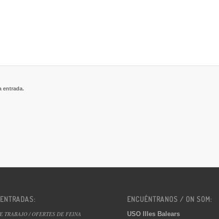
a entrada.
 ENTRADAS:
ENCUÉNTRANOS / ON SOM:
USO Illes Balears
E TRABAJO / OFERTES DE FEINA