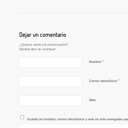
Dejar un comentario
¿Quieres unirte a la conversación?
Siéntete libre de contribuir!
*
Nombre
*
Correo electrónico
Web
Guarda mi nombre, correo electrónico y web en este navegador pa