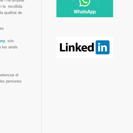
at i ha ampliat
n la recollida
la qualitat de
ues
any
, són
 les arrels
potenciar el
 les persones