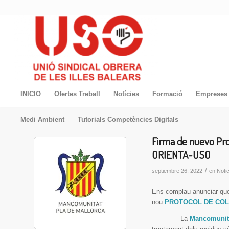
INICIO
Ofertes Treball
Notícies
Formació
Empreses 
Medi Ambient
Tutorials Competències Digitals
Firma de nuevo P
ORIENTA-USO
/
septiembre 26, 2022
en
Noti
Ens complau anunciar que
nou
PROTOCOL DE COL
La
Mancomunita