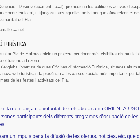
cupació i Desenvolupament Local), promociona les politiques actives d’ocup
tat econòmica local, mitjançant totes aquelles activitats que afavoreixen el 
omunitat del Pla:
mallorca.net
Ó TURÍSTICA
itat Pla de Mallorca inicià un projecte per donar més visibilitat als municipis 
í el turisme a la zona.
s’engloba l’obertura de dues Oficines d’Informació Turística, situades als mu
na nova web turística i la presència a les xarxes socials més importants per ta
rmats de les festes i activitats del Pla.
nt la confiança i la voluntat de col·laborar amb ORIENTA-USO
ersones participants dels diferents programes d’ocupació de les
es.
rà un impuls per a la difusió de les ofertes, notícies, etc. que d