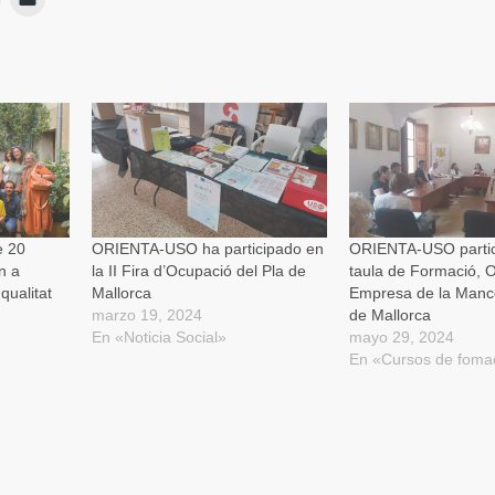
lic
clic
para
para
ir
imprimir
enviar
Se
un
App
abre
enlace
en
por
una
correo
ventana
electrónico
nueva)
a
a
un
amigo
(Se
abre
en
una
ventana
nueva)
e 20
ORIENTA-USO ha participado en
ORIENTA-USO partic
n a
la II Fira d’Ocupació del Pla de
taula de Formació, O
qualitat
Mallorca
Empresa de la Manc
marzo 19, 2024
de Mallorca
En «Noticia Social»
mayo 29, 2024
En «Cursos de foma