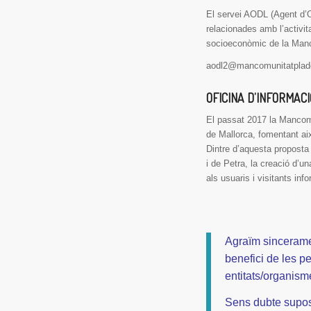
El servei AODL (Agent d’O
relacionades amb l’activi
socioeconòmic de la Manc
aodl2@mancomunitatplade
OFICINA D’INFORMACI
El passat 2017 la Mancomun
de Mallorca, fomentant aix
Dintre d’aquesta proposta 
i de Petra, la creació d’u
als usuaris i visitants info
Agraïm sincerame
benefici de les p
entitats/organism
Sens dubte suposa