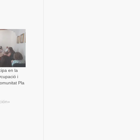
ipa en la
cupació i
omunitat Pla
ción»