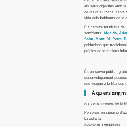
tractament dels residus sò
els seus objectius amb la 
de residus urbans, serveis
vida dels habitants de la
Els catorze municipis del
semblants.
Algaida
,
Aria
Salut
,
Montuïri
,
Petra
,
P
poblacions que tradiciona
pròpies de la mallorquinitat
És un servei públic i grat
desenvolupament socioeconò
que visquin a la Mancomun
A qui ens dirigim:
Als veïns i veïnes de la 
Persones en situació d’atu
Estudiants
Autònoms i empreses