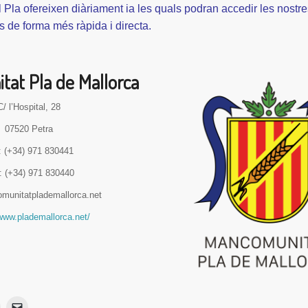
Pla ofereixen diàriament ia les quals podran accedir les nostre
 de forma més ràpida i directa.
at Pla de Mallorca
C/ l’Hospital, 28
07520 Petra
.: (+34) 971 830441
: (+34) 971 830440
munitatplademallorca.net
/www.plademallorca.net/
Haz
Haz