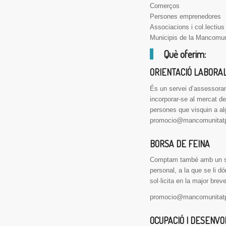
Comerços
Persones emprenedores
Associacions i col.lectius
Municipis de la Mancomun
Què oferim:
ORIENTACIÓ LABORA
És un servei d’assessorame
incorporar-se al mercat de 
persones que visquin a al
promocio@mancomunitatp
BORSA DE FEINA
Comptam també amb un serv
personal, a la que se li dó
sol·licita en la major brev
promocio@mancomunitatp
OCUPACIÓ I DESENV