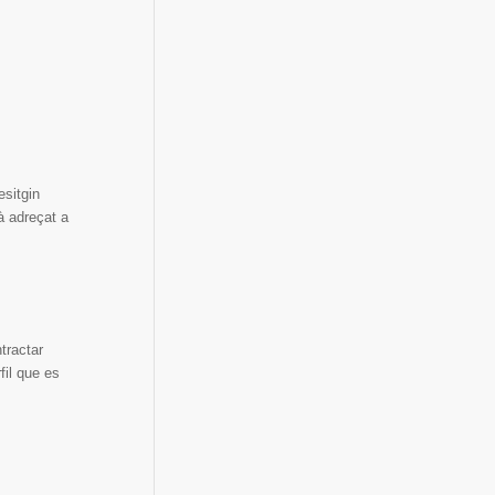
esitgin
tà adreçat a
tractar
fil que es