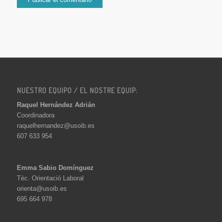
NUESTRO EQUIPO / EL NOSTRE EQUIP:
Raquel Hernández Adrián
Coordinadora
raquelhernandez@usoib.es
607 633 954
Emma Sabio Domínguez
Tèc. Orientació Laboral
orienta@usoib.es
695 664 978