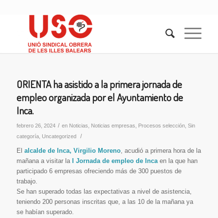
ORIENTA ha asistido a la primera jornada de
empleo organizada por el Ayuntamiento de
Inca.
/
febrero 26, 2024
en
Noticias
,
Noticias empresas
,
Procesos selección
,
Sin
/
categoría
,
Uncategorized
El
alcalde de Inca, Virgilio Moreno
, acudió a primera hora de la
mañana a visitar la
I Jornada de empleo
de Inca
en la que han
participado 6 empresas ofreciendo más de 300 puestos de
trabajo.
Se han superado todas las expectativas a nivel de asistencia,
teniendo 200 personas inscritas que, a las 10 de la mañana ya
se habían superado.