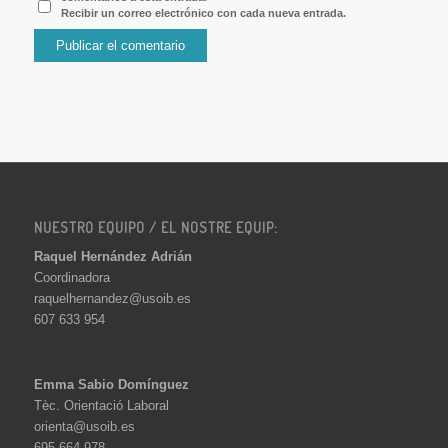
Recibir un correo electrónico con cada nueva entrada.
NUESTRO EQUIPO / EL NOSTRE EQUIP:
Raquel Hernández Adrián
Coordinadora
raquelhernandez@usoib.es
607 633 954
Emma Sabio Domínguez
Tèc. Orientació Laboral
orienta@usoib.es
695 664 978