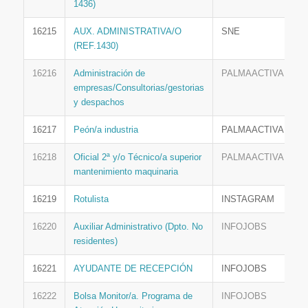
1436)
16215
AUX. ADMINISTRATIVA/O
SNE
(REF.1430)
16216
Administración de
PALMAACTIVA
empresas/Consultorias/gestorias
y despachos
16217
Peón/a industria
PALMAACTIVA
16218
Oficial 2ª y/o Técnico/a superior
PALMAACTIVA
mantenimiento maquinaria
16219
Rotulista
INSTAGRAM
16220
Auxiliar Administrativo (Dpto. No
INFOJOBS
residentes)
16221
AYUDANTE DE RECEPCIÓN
INFOJOBS
16222
Bolsa Monitor/a. Programa de
INFOJOBS