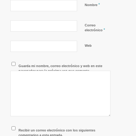
*
Nombre
Correo
*
electrónico
Web
Guarda mi nombre, correo electrónico y web en este
navegador para la próxima vez que comente.
Recibir un correo electrónico con los siguientes
comentarios a esta entrada.