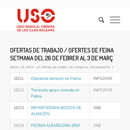
OFERTAS DE TRABAJO / OFERTES DE FEINA
SETMANA DEL 26 DE FEBRER AL 3 DE MARÇ
/
/
febrero 26, 2024
en
Ofertas de empleo
,
Sin categoría
,
Uncategorized
16211
Operario/a almacén en Palma
INFOJOVE
16212
Técnico/a apoyo vivienda en
INFOJOVE
Palma
16213
REPARTIDOR/A-MOZO/A DE
SNE
ALMACÉN
16214
PEÓN/A ALBAÑILERÍA (REF.
SNE