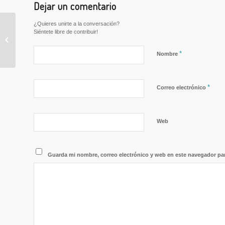
Dejar un comentario
¿Quieres unirte a la conversación?
OFERTAS DE
Siéntete libre de contribuir!
TRABAJO / OFERTES
DE FEINA SETMANA
*
Nombre
DEL 19 al 25 DE JUNY
*
Correo electrónico
Web
Guarda mi nombre, correo electrónico y web en este navegador pa