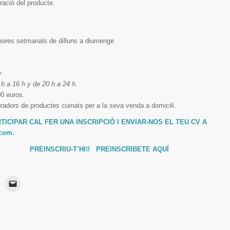
ració del producte.
hores setmanals de dilluns a diumenge
y
h a 16 h y de 20 h a 24 h.
00 euros.
oradors de productes cuinats per a la seva venda a domicili.
TICIPAR CAL FER UNA INSCRIPCIÓ I ENVIAR-NOS EL TEU CV A
com.
PREINSCRIU-T’HI!! PREINSCRIBETE AQUÍ
Haz
Haz
lic
clic
para
para
ir
imprimir
enviar
Se
un
App
abre
enlace
en
por
una
correo