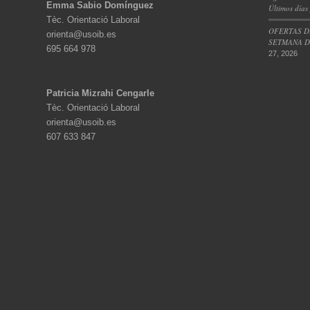
Emma Sabio Domínguez
Últimos días
Tèc. Orientació Laboral
OFERTAS D
orienta@usoib.es
SETMANA DE
695 664 978
27, 2026
Patricia Mizrahi Cengarle
Tèc. Orientació Laboral
orienta@usoib.es
607 633 847