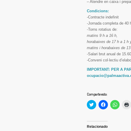
– Atendre en caixa i prepa
Condicions:
-Contracte indefinit
-Jornada completa de 40 
-Torns rotatius de:
matins 9 h a 16 h,
horabaixes de 17 h a 1 h 
matins i horabaixes de 13 
-Salari brut anual de 15.6
-Conveni col·lectiu d’elab
IMPORTANT: PER A PAR
ocupacio@palmaactiva.
Comparte esto:
Haz
Haz
Haz
clic
clic
clic
c
para
para
para
compartir
compartir
compart
en
en
en
(
Twitter
Facebook
Whats
(Se
(Se
(Se
Relacionado
abre
abre
abre