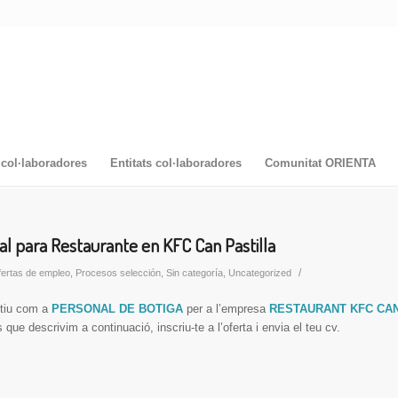
col·laboradores
Entitats col·laboradores
Comunitat ORIENTA
al para Restaurante en KFC Can Pastilla
/
ertas de empleo
,
Procesos selección
,
Sin categoría
,
Uncategorized
stiu com a
PERSONAL DE BOTIGA
per a l’empresa
RESTAURANT KFC CAN
 que descrivim a continuació, inscriu-te a l’oferta i envia el teu cv.