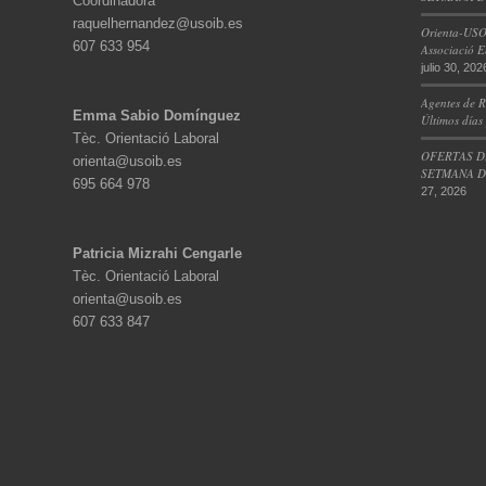
Coordinadora
raquelhernandez@usoib.es
Orienta-USO
607 633 954
Associació E
julio 30, 202
Agentes de R
Emma Sabio Domínguez
Últimos días
Tèc. Orientació Laboral
OFERTAS D
orienta@usoib.es
SETMANA DE
695 664 978
27, 2026
Patricia Mizrahi Cengarle
Tèc. Orientació Laboral
orienta@usoib.es
607 633 847