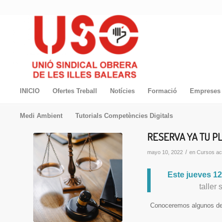
INICIO
Ofertes Treball
Notícies
Formació
Empreses 
Medi Ambient
Tutorials Competències Digitals
RESERVA YA TU PLA
/
mayo 10, 2022
en
Cursos ac
Este jueves 1
taller
Conoceremos algunos de l