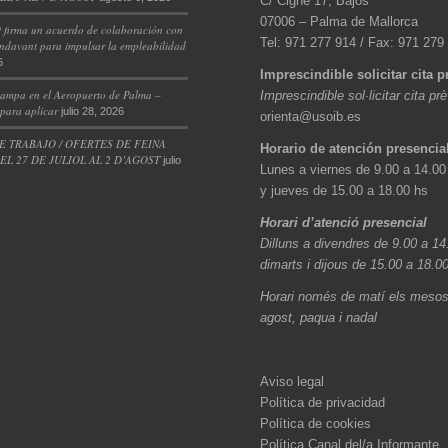
C/ Cigne 17, Bajos
07006 – Palma de Mallorca
 firma un acuerdo de colaboración con
Tel: 971 277 914 / Fax: 971 279
ndavant para impulsar la empleabilidad
6
Imprescindible solicitar cita p
ampa en el Aeropuerto de Palma –
Imprescindible sol·licitar cita pr
 para aplicar
julio 28, 2026
orienta@usoib.es
E TRABAJO / OFERTES DE FEINA
Horario de atención presencia
L 27 DE JULIOL AL 2 D’AGOST
julio
Lunes a viernes de 9.00 a 14.00
y jueves de 15.00 a 18.00 hs
Horari d’atenció presencial
Dilluns a divendres de 9.00 a 14
dimarts i dijous de 15.00 a 18.0
Horari només de matí els mesos 
agost, paqua i nadal
Aviso legal
Política de privacidad
Política de cookies
Política Canal del/a Informante