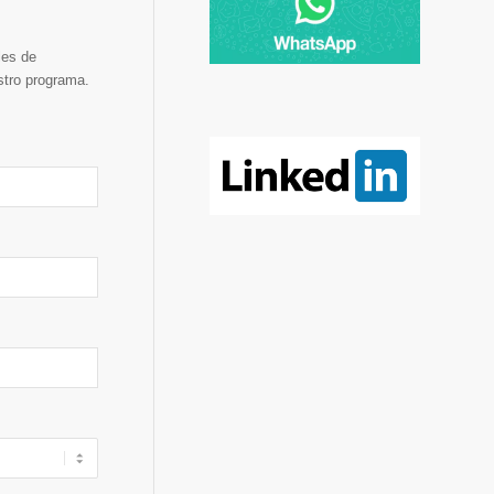
les de
tro programa.