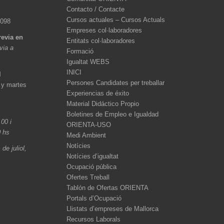
Contacto / Contacte
Cursos actuales – Cursos Actuals
 098
Empreses col·laboradores
revia en
Entitats col·laboradores
èvia a
Formació
Igualtat WEBS
INICI
l
Persones Candidates per treballar
 y martes
Experiencias de éxito
Material Didáctico Propio
Boletines de Empleo e Igualdad
.00 i
ORIENTA-USO
0 hs
Medi Ambient
Notícies
de juliol,
Notícies d’igualtat
Ocupació pública
Ofertes Treball
Tablón de Ofertas ORIENTA
Portals d’Ocupació
Llistats d’empreses de Mallorca
Recursos Laborals