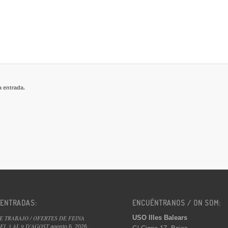
a entrada.
 ENTRADAS:
ENCUÉNTRANOS / ON SOM:
USO Illes Balears
E TRABAJO / OFERTES DE FEINA
L 3 AL 9 D’AGOST
agosto 6, 2026