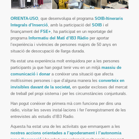
ORIENTA-USO
, que desenvolupa el programa
SOIB-Itineraris
Integrals d’Inserció
, amb la participació del
SOIB
i el
finançament del
FSE+
, ha participat en un reportatge del
programa
Informatiu del Matí d’IB3
Ràdio
per aportar
l’experiència i vivències de persones majors de 50 anys en
situació de desocupació de llarga durada.
Ha estat una experiència molt enriquidora per a les persones
participants ja que han pogut tenir veu en un mitjà
massiu de
comunicació i donar
a conèixer una situació que afecta
moltíssimes persones i que d’alguna manera les
converteix en
invisibles davant de la societat,
en quedar excloses del mercat
de treball pel propi sistema i per les circumstàncies conjunturals.
Han pogut conèixer de primera mà com funciona per dins una
ràdio, visitar les seves instal·lacions i fer l’enregistrament de les
entrevistes als estudis d’IB3 Radio.
Aquesta ha estat una de les activitats que emmarquem a les
nostres accions orientades a l’apoderament i l’autonomia