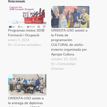
(Se
(Se
(Se
en
por
Relacionado
abre
abre
abre
una
correo
en
en
en
ventana
electrónico
una
una
una
nueva)
a
ventana
ventana
ventana
un
nueva)
nueva)
nueva)
amigo
(Se
abre
en
una
Programas mixtos SOIB
ORIENTA-USO asistió a
ventana
Formació i Ocupació
la Fireta de
nueva)
enero 3, 2024
programación
En «Cursos actuales»
CULTURAL de otoño-
invierno organizada por
Apropa Cultura.
octubre 10, 2025
En «Comunidad
Orienta»
ORIENTA-USO asiste a
la entrega de diplomas