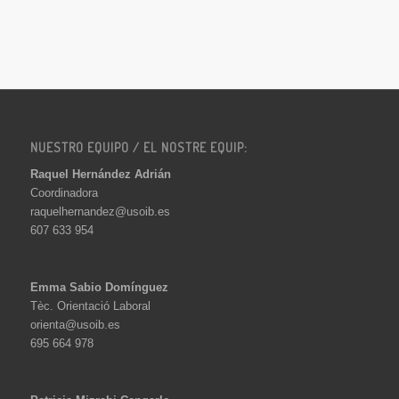
NUESTRO EQUIPO / EL NOSTRE EQUIP:
Raquel Hernández Adrián
Coordinadora
raquelhernandez@usoib.es
607 633 954
Emma Sabio Domínguez
Tèc. Orientació Laboral
orienta@usoib.es
695 664 978