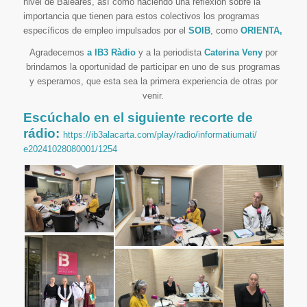
nivel de Baleares, así como haciendo una reflexión sobre la
importancia que tienen para estos colectivos los programas
específicos de empleo impulsados por el
SOIB
, como
ORIENTA,
Agradecemos
a IB3 Ràdio
y a la periodista
Caterina Veny
por
brindarnos la oportunidad de participar en uno de sus programas
y esperamos, que esta sea la primera experiencia de otras por
venir.
Escúchalo en el siguiente recorte de
rádio:
https://ib3alacarta.com/play/
radio/informatiumati/
e20241028080001/1254