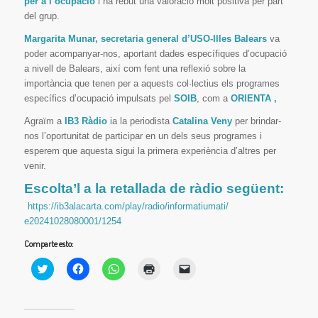
per a l’ocupació
i ha rebut una valoració molt positiva per part
del grup.
Margarita Munar, secretaria general d’USO-Illes Balears
va
poder acompanyar-nos, aportant dades específiques d’ocupació
a nivell de Balears, així com fent una reflexió sobre la
importància que tenen per a aquests col·lectius els programes
específics d’ocupació impulsats pel
SOIB
, com a
ORIENTA ,
Agraïm a
IB3 Ràdio
ia la periodista
Catalina Veny
per brindar-
nos l’oportunitat de participar en un dels seus programes i
esperem que aquesta sigui la primera experiència d’altres per
venir.
Escolta’l a la retallada de ràdio següent:
https://ib3alacarta.com/play/
radio/informatiumati/
e20241028080001/1254
Comparte esto:
Haz
Haz
Haz
Haz
Haz
clic
clic
clic
clic
clic
para
para
para
para
para
compartir
compartir
compartir
imprimir
enviar
en
en
en
(Se
un
Twitter
Facebook
WhatsApp
abre
enlace