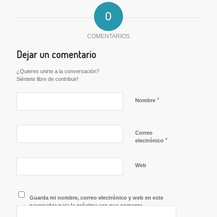
0
COMENTARIOS
Dejar un comentario
¿Quieres unirte a la conversación?
Siéntete libre de contribuir!
*
Nombre
Correo
*
electrónico
Web
Guarda mi nombre, correo electrónico y web en este
navegador para la próxima vez que comente.