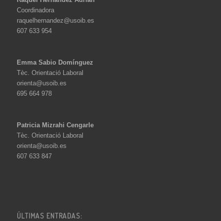
Coordinadora
raquelhernandez@usoib.es
607 633 954
Emma Sabio Domínguez
Tèc. Orientació Laboral
orienta@usoib.es
695 664 978
Patricia Mizrahi Cengarle
Tèc. Orientació Laboral
orienta@usoib.es
607 633 847
ÚLTIMAS ENTRADAS: