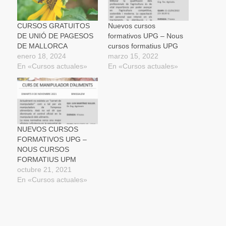
(Se
abre
en
una
CURSOS GRATUITOS
Nuevos cursos
ventana
DE UNIÓ DE PAGESOS
formativos UPG – Nous
nueva)
DE MALLORCA
cursos formatius UPG
enero 18, 2024
marzo 15, 2022
En «Cursos actuales»
En «Cursos actuales»
NUEVOS CURSOS
FORMATIVOS UPG –
NOUS CURSOS
FORMATIUS UPM
octubre 21, 2021
En «Cursos actuales»