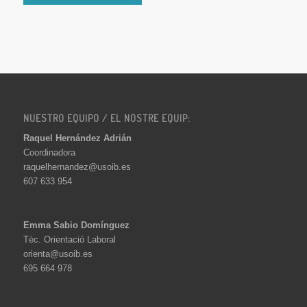
NUESTRO EQUIPO / EL NOSTRE EQUIP:
Raquel Hernández Adrián
Coordinadora
raquelhernandez@usoib.es
607 633 954
Emma Sabio Domínguez
Tèc. Orientació Laboral
orienta@usoib.es
695 664 978