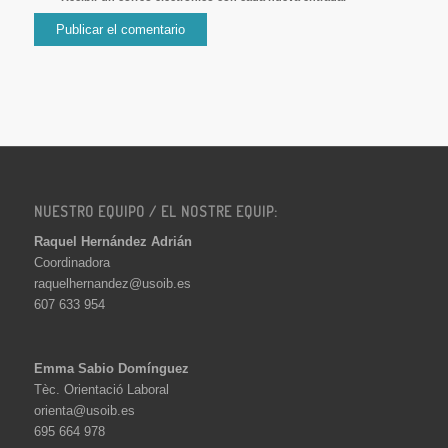
NUESTRO EQUIPO / EL NOSTRE EQUIP:
Raquel Hernández Adrián
Coordinadora
raquelhernandez@usoib.es
607 633 954
Emma Sabio Domínguez
Tèc. Orientació Laboral
orienta@usoib.es
695 664 978