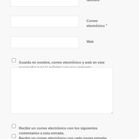
Nombre
Correo
*
electrónico
Web
Guarda mi nombre, correo electrónico y web en este
navegador para la próxima vez que comente.
Recibir un correo electrónico con los siguientes
comentarios a esta entrada.
Recibir un correo electrónico con cada nueva entrada.