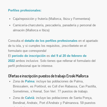
Perfiles profesionales:
Caja/reposición y frutería (Mallorca, Ibiza y Formentera)
Carnicería-charcutería, pescadería, panadería y personal de
almacén (Mallorca e Ibiza)
Consulta el
detalle de los perfiles profesionales
en el apartado
de tu isla, y si cumples los requisitos, ¡inscríbetete en el
formulario que corresponda!
El
periodo de inscripción
es
del 9 al 20 de febrero de
2022
ambos inclusive. Solo tienes que rellenar el formulario del
perfil profesional que te interese.
Ofertas e inscripción puestos de trabajo Eroski Mallorca
Zona de
Palma
: incluye las poblaciones de Palma,
Binissalem, es Portitxol, es Coll d’en Rabassa, Can Pastilla,
Sometimes, s’Arenal, Son Verí. 77 puestos de trabajo.
Zona de
Calvià
: incluye las poblaciones de Santa Ponça,
Bendinat, Andratx, Port d’Andratx y Palmanova. 59 puestos