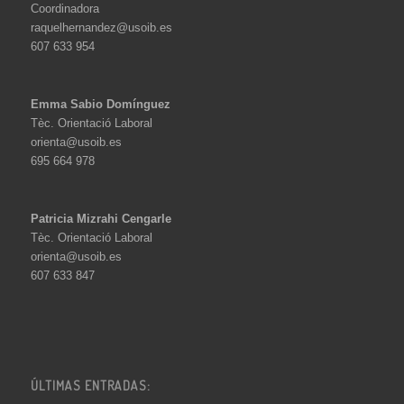
Coordinadora
raquelhernandez@usoib.es
607 633 954
Emma Sabio Domínguez
Tèc. Orientació Laboral
orienta@usoib.es
695 664 978
Patricia Mizrahi Cengarle
Tèc. Orientació Laboral
orienta@usoib.es
607 633 847
ÚLTIMAS ENTRADAS: