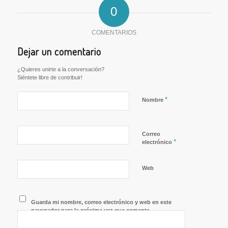
0
COMENTARIOS
Dejar un comentario
¿Quieres unirte a la conversación?
Siéntete libre de contribuir!
*
Nombre
Correo
*
electrónico
Web
Guarda mi nombre, correo electrónico y web en este
navegador para la próxima vez que comente.