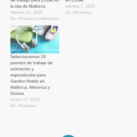
de trabajo para Eroski en
en Eroski
nueva)
la isla de Mallorca
febrero 7, 2025
febrero 13, 2020
En «Noticias»
En «Procesos selección»
Seleccionamos 25
puestos de trabajo de
animación y
espectáculos para
Garden Hotels en
Mallorca, Menorca y
Eivissa
enero 17, 2022
En «Noticias»