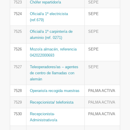
7523
Chófer repartidor/a
SEPE
7524
Oficial/a 1ª electricista
SEPE
(ref.679)
7525
Oficial/a 1ª carpintería de
SEPE
aluminio (ref. 0271)
7526
Mozo/a almacén, referencia
SEPE
042022000693
7527
Teleoperadores/as – agentes
SEPE
de centro de llamadas con
alemán
7528
Operario/a recogida muestras
PALMA ACTIVA
7529
Recepcionista/ telefonista
PALMA ACTIVA
7530
Recepcionista-
PALMA ACTIVA
Administrativo/a