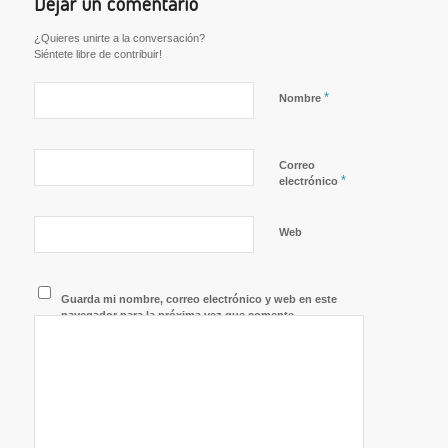
Dejar un comentario
¿Quieres unirte a la conversación?
Siéntete libre de contribuir!
*
Nombre
Correo
*
electrónico
Web
Guarda mi nombre, correo electrónico y web en este
navegador para la próxima vez que comente.