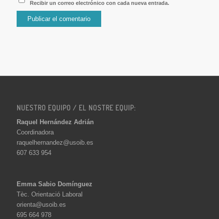
Recibir un correo electrónico con cada nueva entrada.
NUESTRO EQUIPO / EL NOSTRE EQUIP:
Raquel Hernández Adrián
Coordinadora
raquelhernandez@usoib.es
607 633 954
Emma Sabio Domínguez
Tèc. Orientació Laboral
orienta@usoib.es
695 664 978