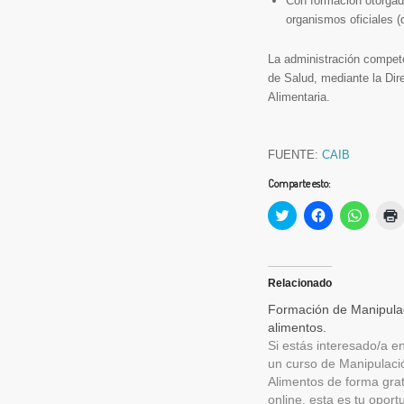
Con formación otorgad
organismos oficiales (
La administración compete
de Salud, mediante la Dir
Alimentaria.
FUENTE:
CAIB
Comparte esto:
Haz
Haz
Haz
clic
clic
clic
c
para
para
para
compartir
compartir
compart
en
en
en
(
Twitter
Facebook
Whats
(Se
(Se
(Se
Relacionado
abre
abre
abre
en
en
en
Formación de Manipula
una
una
una
alimentos.
ventana
ventana
ventan
nueva)
nueva)
nueva)
Si estás interesado/a en
un curso de Manipulaci
Alimentos de forma grat
online, esta es tu oport