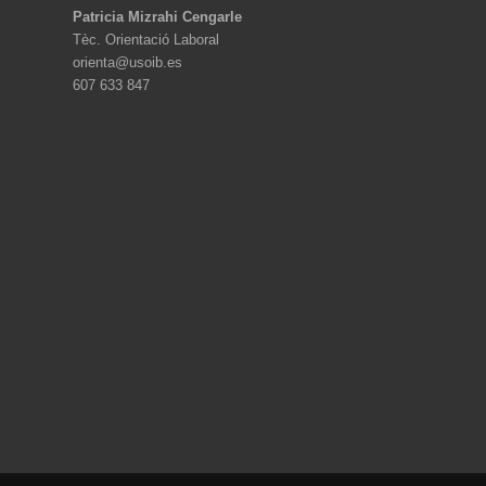
Patricia Mizrahi Cengarle
Tèc. Orientació Laboral
orienta@usoib.es
607 633 847