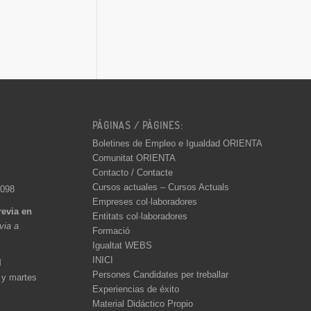
PÁGINAS / PÀGINES:
Boletines de Empleo e Igualdad ORIENTA
Comunitat ORIENTA
Contacto / Contacte
Cursos actuales – Cursos Actuals
 098
Empreses col·laboradores
revia en
Entitats col·laboradores
èvia a
Formació
Igualtat WEBS
INICI
l
Persones Candidates per treballar
 y martes
Experiencias de éxito
Material Didáctico Propio