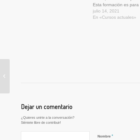
Esta formación es para
en desempleo, en ERT
julio 14, 2021
autónomos y trabajador
En «Cursos actuales»
los sectores de educaci
información, comunicac
artes gráficas. Las fech
curso son del 26 al…
Ofertas de empleo
semana del 24 al 30 de
mayo
Dejar un comentario
¿Quieres unirte a la conversación?
Siéntete libre de contribuir!
*
Nombre