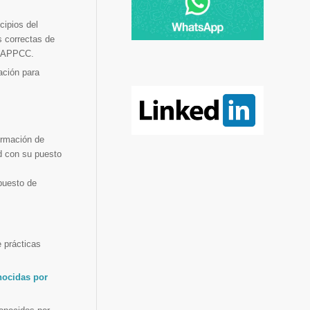
cipios del
s correctas de
 l’APPCC.
ación para
ormación de
d con su puesto
puesto de
 prácticas
nocidas por