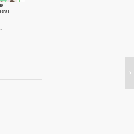
la
es/as
s»