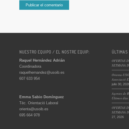
NUESTRO EQUIPO / EL NOSTRE EQUIP:
ÚLTIMAS
Raquel Hernández Adrián
OFERTAS D
SETMANA DE
Coordinadora
raquelhernandez@usoib.es
Orienta-USO
607 633 954
Associació E
julio 30, 202
Agentes de R
Emma Sabio Domínguez
Últimos días
Tèc. Orientació Laboral
OFERTAS D
orienta@usoib.es
SETMANA DE
695 664 978
27, 2026