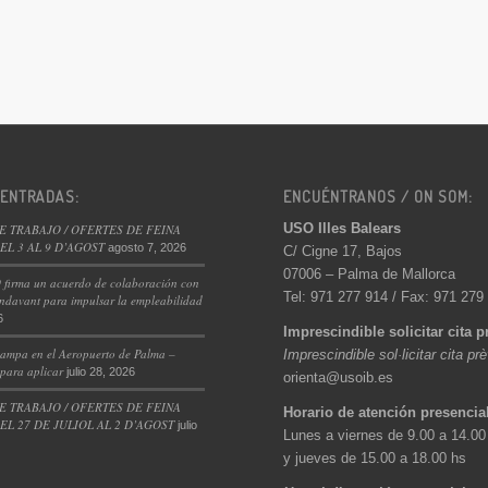
 ENTRADAS:
ENCUÉNTRANOS / ON SOM:
USO Illes Balears
E TRABAJO / OFERTES DE FEINA
L 3 AL 9 D’AGOST
agosto 7, 2026
C/ Cigne 17, Bajos
07006 – Palma de Mallorca
 firma un acuerdo de colaboración con
Tel: 971 277 914 / Fax: 971 279
ndavant para impulsar la empleabilidad
6
Imprescindible solicitar cita p
ampa en el Aeropuerto de Palma –
Imprescindible sol·licitar cita pr
 para aplicar
julio 28, 2026
orienta@usoib.es
E TRABAJO / OFERTES DE FEINA
Horario de atención presencia
L 27 DE JULIOL AL 2 D’AGOST
julio
Lunes a viernes de 9.00 a 14.00
y jueves de 15.00 a 18.00 hs