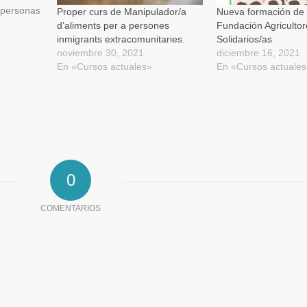
nueva)
 personas
Proper curs de Manipulador/a
Nueva formación de 
E,
d’aliments per a persones
Fundación Agricultor
es/as de
inmigrants extracomunitaries.
Solidarios/as
ón,
noviembre 30, 2021
diciembre 16, 2021
ión y
En «Cursos actuales»
En «Cursos actuale
as del
0
COMENTARIOS