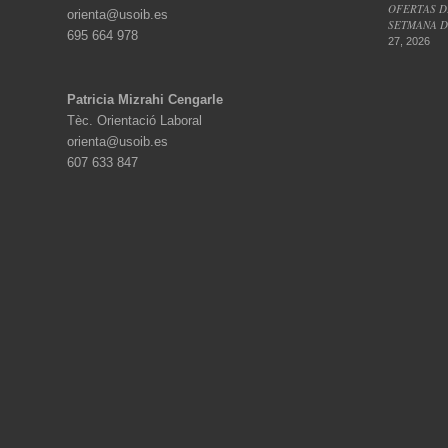
OFERTAS D
orienta@usoib.es
SETMANA DE
695 664 978
27, 2026
Patricia Mizrahi Cengarle
Tèc. Orientació Laboral
orienta@usoib.es
607 633 847