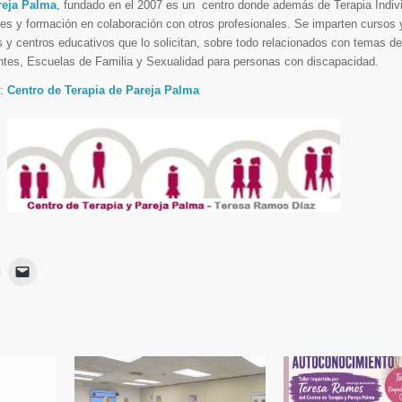
reja Palma
, fundado en el 2007 es un centro donde además de Terapia Indivi
eres y formación en colaboración con otros profesionales. Se imparten cursos
s y centros educativos que lo solicitan, sobre todo relacionados con temas d
ntes, Escuelas de Familia y Sexualidad para personas con discapacidad.
Í:
Centro de Terapia de Pareja Palma
Haz
Haz
lic
clic
para
para
ir
imprimir
enviar
Se
un
App
abre
enlace
en
por
una
correo
ventana
electrónico
nueva)
a
a
un
amigo