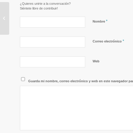
¿Quieres unirte a la conversación?
Siéntete libre de contribuir!
VISITA GRATUITA al
SOCIB Coastal Ocean
*
Nombre
Observing and Forecast
System Balearic...
*
Correo electrónico
Web
Guarda mi nombre, correo electrónico y web en este navegador pa