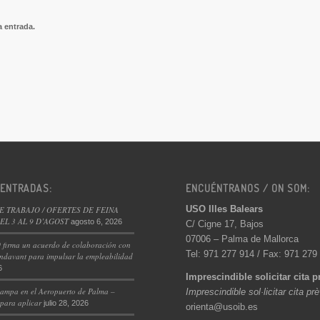
a entrada.
 ENTRADAS:
ENCUÉNTRANOS / ON SOM:
USO Illes Balears
E TRABAJO / OFERTES DE FEINA
L 3 AL 9 D’AGOST
agosto 6, 2026
C/ Cigne 17, Bajos
07006 – Palma de Mallorca
 firma un acuerdo de colaboración con
Tel: 971 277 914 / Fax: 971 279
ndavant para impulsar la empleabilidad
6
Imprescindible solicitar cita p
ampa en el Aeropuerto de Palma –
Imprescindible sol·licitar cita pr
 para aplicar
julio 28, 2026
orienta@usoib.es