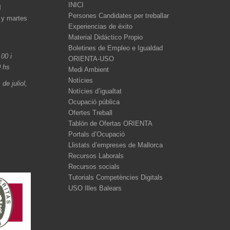
INICI
l
Persones Candidates per treballar
 y martes
Experiencias de éxito
Material Didáctico Propio
Boletines de Empleo e Igualdad
.00 i
ORIENTA-USO
0 hs
Medi Ambient
Notícies
de juliol,
Notícies d’igualtat
Ocupació pública
Ofertes Treball
Tablón de Ofertas ORIENTA
Portals d’Ocupació
Llistats d’empreses de Mallorca
Recursos Laborals
Recursos socials
Tutorials Competències Digitals
USO Illes Balears