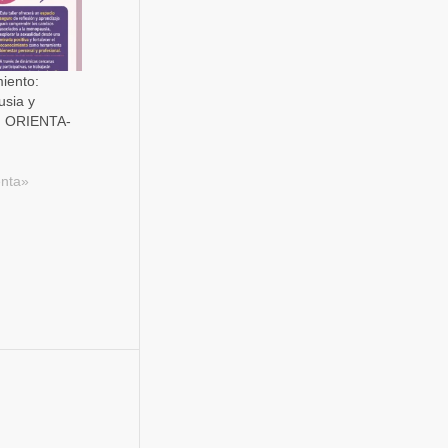
iento:
usia y
n ORIENTA-
nta»