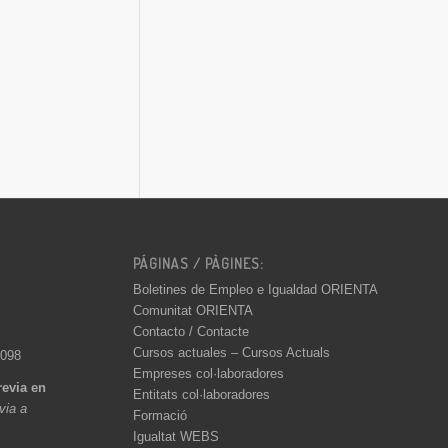
PÁGINAS / PÀGINES:
Boletines de Empleo e Igualdad ORIENTA
Comunitat ORIENTA
Contacto / Contacte
Cursos actuales – Cursos Actuals
 098
Empreses col·laboradores
revia en
Entitats col·laboradores
èvia a
Formació
Igualtat WEBS