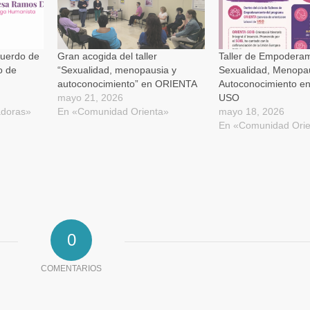
(Se
abre
en
una
ventana
nueva)
cuerdo de
Gran acogida del taller
Taller de Empoderam
o de
“Sexualidad, menopausia y
Sexualidad, Menopa
autoconocimiento” en ORIENTA
Autoconocimiento e
mayo 21, 2026
USO
adoras»
En «Comunidad Orienta»
mayo 18, 2026
En «Comunidad Orie
0
COMENTARIOS