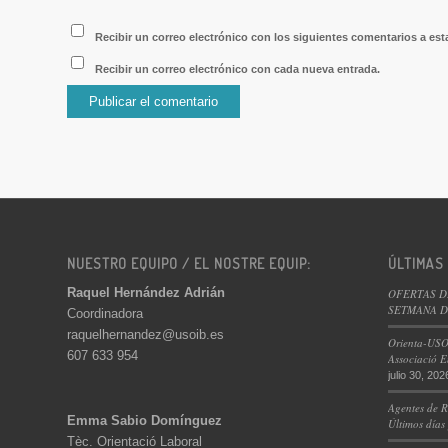
Recibir un correo electrónico con los siguientes comentarios a est
Recibir un correo electrónico con cada nueva entrada.
NUESTRO EQUIPO / EL NOSTRE EQUIP:
ÚLTIMAS
Raquel Hernández Adrián
OFERTAS D
SETMANA DE
Coordinadora
raquelhernandez@usoib.es
Orienta-USO
607 633 954
Associació E
julio 30, 202
Agentes de R
Emma Sabio Domínguez
Últimos días
Tèc. Orientació Laboral