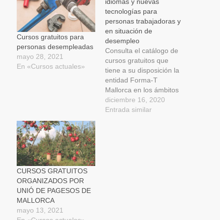
idiomas y nuevas
ventana
ventana
ventana
un
nueva)
nueva)
nueva)
amigo
tecnologías para
(Se
personas trabajadoras y
abre
en
en situación de
una
Cursos gratuitos para
desempleo
ventana
personas desempleadas
nueva)
Consulta el catálogo de
mayo 28, 2021
cursos gratuitos que
En «Cursos actuales»
tiene a su disposición la
entidad Forma-T
Mallorca en los ámbitos
de idiomas y nuevas
diciembre 16, 2020
tecnologías. Estos
Entrada similar
cursos son gratuitos y
están dirigidos tanto a
trabajadores y
autónomos como a
personas desempleadas
inscritas como
CURSOS GRATUITOS
demandantes de
ORGANIZADOS POR
empleo. Además, son
UNIÓ DE PAGESOS DE
cursos con certificación
MALLORCA
oficial…
mayo 13, 2021
En «Cursos actuales»