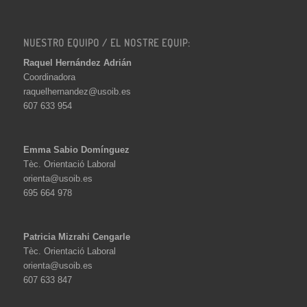
NUESTRO EQUIPO / EL NOSTRE EQUIP:
Raquel Hernández Adrián
Coordinadora
raquelhernandez@usoib.es
607 633 954
Emma Sabio Domínguez
Tèc. Orientació Laboral
orienta@usoib.es
695 664 978
Patricia Mizrahi Cengarle
Tèc. Orientació Laboral
orienta@usoib.es
607 633 847