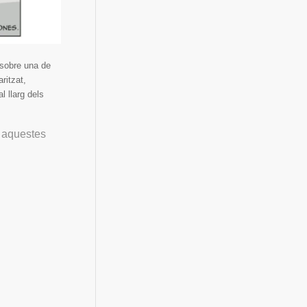
 sobre una de
ritzat,
l llarg dels
s aquestes