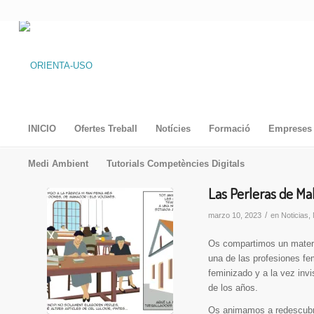
INICIO
Ofertes Treball
Notícies
Formació
Empreses 
Medi Ambient
Tutorials Competències Digitals
Las Perleras de Mal
/
marzo 10, 2023
en
Noticias
,
Os compartimos un materi
una de las profesiones fem
feminizado y a la vez inv
de los años.
Os animamos a redescubrir