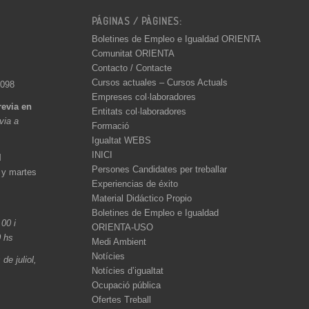
PÁGINAS / PÀGINES:
Boletines de Empleo e Igualdad ORIENTA
Comunitat ORIENTA
Contacto / Contacte
Cursos actuales – Cursos Actuals
 098
Empreses col·laboradores
revia en
Entitats col·laboradores
èvia a
Formació
Igualtat WEBS
INICI
l
Persones Candidates per treballar
 y martes
Experiencias de éxito
Material Didáctico Propio
Boletines de Empleo e Igualdad
.00 i
ORIENTA-USO
0 hs
Medi Ambient
Notícies
de juliol,
Notícies d’igualtat
Ocupació pública
Ofertes Treball