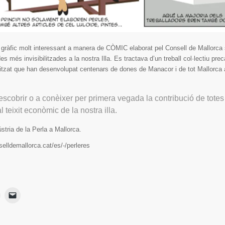
gràfic molt interessant a manera de CÒMIC elaborat pel Consell de Mallorca
s més invisibilitzades a la nostra Illa. Es tractava d’un treball col·lectiu preca
bilitzat que han desenvolupat centenars de dones de Manacor i de tot Mallorca a
cobrir o a conèixer per primera vegada la contribució de tote
l teixit econòmic de la nostra illa.
stria de la Perla a Mallorca.
lldemallorca.cat/es/-/perleres
Haz
Haz
lic
clic
para
para
ir
imprimir
enviar
Se
un