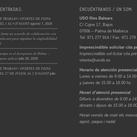
 ENTRADAS:
ENCUÉNTRANOS / ON SOM:
USO Illes Balears
E TRABAJO / OFERTES DE FEINA
L 3 AL 9 D’AGOST
agosto 7, 2026
C/ Cigne 17, Bajos
07006 – Palma de Mallorca
 firma un acuerdo de colaboración con
Tel: 971 277 914 / Fax: 971 279
ndavant para impulsar la empleabilidad
6
Imprescindible solicitar cita p
ampa en el Aeropuerto de Palma –
Imprescindible sol·licitar cita pr
 para aplicar
julio 28, 2026
orienta@usoib.es
E TRABAJO / OFERTES DE FEINA
Horario de atención presencia
L 27 DE JULIOL AL 2 D’AGOST
julio
Lunes a viernes de 9.00 a 14.00
y jueves de 15.00 a 18.00 hs
Horari d’atenció presencial
Dilluns a divendres de 9.00 a 14
dimarts i dijous de 15.00 a 18.0
Horari només de matí els mesos 
agost, paqua i nadal