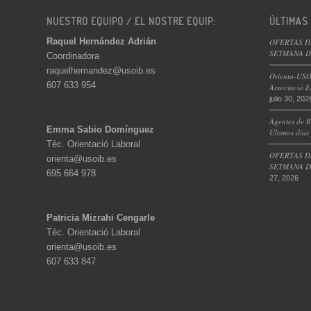
NUESTRO EQUIPO / EL NOSTRE EQUIP:
ÚLTIMAS
Raquel Hernández Adrián
OFERTAS D
SETMANA DE
Coordinadora
raquelhernandez@usoib.es
Orienta-USO
607 633 954
Associació E
julio 30, 202
Agentes de R
Emma Sabio Domínguez
Últimos días
Tèc. Orientació Laboral
OFERTAS D
orienta@usoib.es
SETMANA DE
695 664 978
27, 2026
Patricia Mizrahi Cengarle
Tèc. Orientació Laboral
orienta@usoib.es
607 633 847