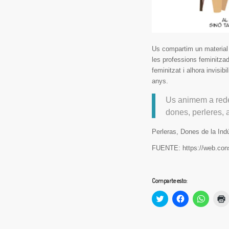
Us compartim un material 
les professions feminitzade
feminitzat i alhora invisi
anys.
Us animem a redes
dones, perleres, a
Perleras, Dones de la Indú
FUENTE: https://web.conse
Comparte esto:
Haz
Haz
Haz
clic
clic
clic
c
para
para
para
compartir
compartir
compart
en
en
en
(