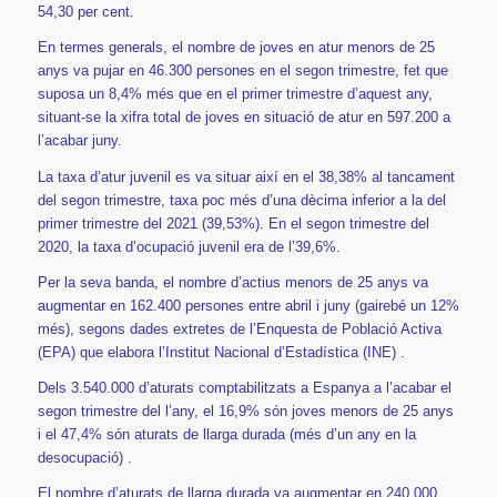
54,30 per cent.
En termes generals, el nombre de joves en atur menors de 25
anys va pujar en 46.300 persones en el segon trimestre, fet que
suposa un 8,4% més que en el primer trimestre d’aquest any,
situant-se la xifra total de joves en situació de atur en 597.200 a
l’acabar juny.
La taxa d’atur juvenil es va situar així en el 38,38% al tancament
del segon trimestre, taxa poc més d’una dècima inferior a la del
primer trimestre del 2021 (39,53%). En el segon trimestre del
2020, la taxa d’ocupació juvenil era de l’39,6%.
Per la seva banda, el nombre d’actius menors de 25 anys va
augmentar en 162.400 persones entre abril i juny (gairebé un 12%
més), segons dades extretes de l’Enquesta de Població Activa
(EPA) que elabora l’Institut Nacional d’Estadística (INE) .
Dels 3.540.000 d’aturats comptabilitzats a Espanya a l’acabar el
segon trimestre del l’any, el 16,9% són joves menors de 25 anys
i el 47,4% són aturats de llarga durada (més d’un any en la
desocupació) .
El nombre d’aturats de llarga durada va augmentar en 240.000