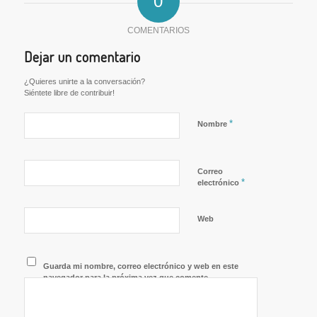
0
COMENTARIOS
Dejar un comentario
¿Quieres unirte a la conversación?
Siéntete libre de contribuir!
*
Nombre
Correo
*
electrónico
Web
Guarda mi nombre, correo electrónico y web en este
navegador para la próxima vez que comente.