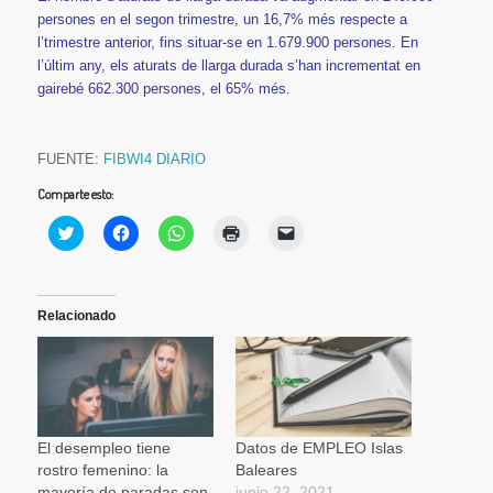
persones en el segon trimestre, un 16,7% més respecte a
l’trimestre anterior, fins situar-se en 1.679.900 persones. En
l’últim any, els aturats de llarga durada s’han incrementat en
gairebé 662.300 persones, el 65% més.
FUENTE:
FIBWI4 DIARIO
Comparte esto:
Haz
Haz
Haz
Haz
Haz
clic
clic
clic
clic
clic
para
para
para
para
para
compartir
compartir
compartir
imprimir
enviar
en
en
en
(Se
un
Twitter
Facebook
WhatsApp
abre
enlace
(Se
(Se
(Se
en
por
Relacionado
abre
abre
abre
una
correo
en
en
en
ventana
electrónico
una
una
una
nueva)
a
ventana
ventana
ventana
un
nueva)
nueva)
nueva)
amigo
(Se
abre
en
una
El desempleo tiene
Datos de EMPLEO Islas
ventana
rostro femenino: la
Baleares
nueva)
mayoría de paradas son
junio 22, 2021