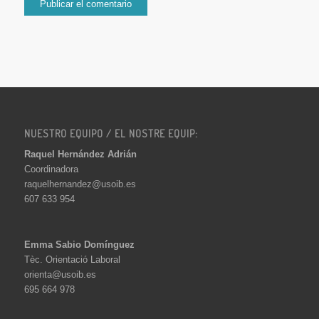
NUESTRO EQUIPO / EL NOSTRE EQUIP:
Raquel Hernández Adrián
Coordinadora
raquelhernandez@usoib.es
607 633 954
Emma Sabio Domínguez
Tèc. Orientació Laboral
orienta@usoib.es
695 664 978