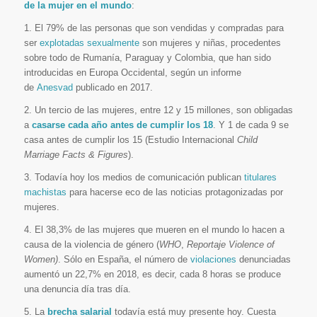
de
la mujer en el mundo
:
1. El 79% de las personas que son vendidas y compradas para
ser
explotadas sexualmente
son mujeres y niñas, procedentes
sobre todo de Rumanía, Paraguay y Colombia, que han sido
introducidas en Europa Occidental, según un informe
de
Anesvad
publicado en 2017.
2. Un tercio de las mujeres, entre 12 y 15 millones, son obligadas
a
casarse cada año antes de cumplir los 18
. Y 1 de cada 9 se
casa antes de cumplir los 15 (Estudio Internacional
Child
Marriage Facts & Figures
).
3. Todavía hoy los medios de comunicación publican
titulares
machistas
para hacerse eco de las noticias protagonizadas por
mujeres.
4. El 38,3% de las mujeres que mueren en el mundo lo hacen a
causa de la violencia de género (
WHO
,
Reportaje Violence of
Women)
. Sólo en España, el número de
violaciones
denunciadas
aumentó un 22,7% en 2018, es decir, cada 8 horas se produce
una denuncia día tras día.
5. La
brecha salarial
todavía está muy presente hoy. Cuesta