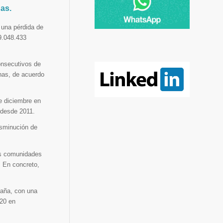
as.
 una pérdida de
9.048.433
onsecutivos de
nas, de acuerdo
e diciembre en
 desde 2011.
isminución de
las comunidades
 En concreto,
paña, con una
020 en