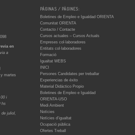
PÁGINAS / PÀGINES:
Boletines de Empleo e Igualdad ORIENTA
Comunitat ORIENTA
Contacto / Contacte
Cursos actuales – Cursos Actuals
 098
Empreses col·laboradores
revia en
Entitats col·laboradores
èvia a
Formació
Igualtat WEBS
INICI
l
Persones Candidates per treballar
 y martes
Experiencias de éxito
Material Didáctico Propio
Boletines de Empleo e Igualdad
.00 i
ORIENTA-USO
0 hs
Medi Ambient
Notícies
de juliol,
Notícies d’igualtat
Ocupació pública
Ofertes Treball