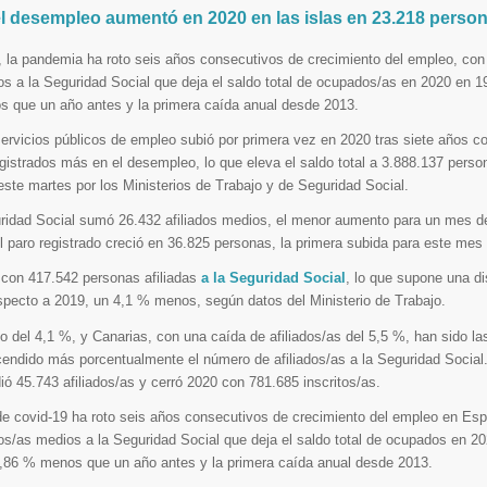
 el desempleo aumentó en 2020 en las islas en 23.218 person
 la pandemia ha roto seis años consecutivos de crecimiento del empleo, con
os a la Seguridad Social que deja el saldo total de ocupados/as en 2020 en 1
s que un año antes y la primera caída anual desde 2013.
 servicios públicos de empleo subió por primera vez en 2020 tras siete años c
istrados más en el desempleo, lo que eleva el saldo total a 3.888.137 perso
este martes por los Ministerios de Trabajo y de Seguridad Social.
uridad Social sumó 26.432 afiliados medios, el menor aumento para un mes d
l paro registrado creció en 36.825 personas, la primera subida para este mes
con 417.542 personas afiliadas
a la Seguridad Social
, lo que supone una d
specto a 2019, un 4,1 % menos, según datos del Ministerio de Trabajo.
 del 4,1 %, y Canarias, con una caída de afiliados/as del 5,5 %, han sido 
ndido más porcentualmente el número de afiliados/as a la Seguridad Social.
ió 45.743 afiliados/as y cerró 2020 con 781.685 inscritos/as.
e covid-19 ha roto seis años consecutivos de crecimiento del empleo en Es
dos/as medios a la Seguridad Social que deja el saldo total de ocupados en 2
1,86 % menos que un año antes y la primera caída anual desde 2013.