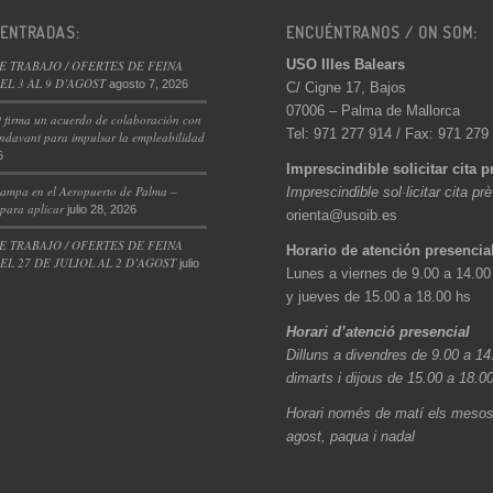
 ENTRADAS:
ENCUÉNTRANOS / ON SOM:
USO Illes Balears
E TRABAJO / OFERTES DE FEINA
L 3 AL 9 D’AGOST
agosto 7, 2026
C/ Cigne 17, Bajos
07006 – Palma de Mallorca
 firma un acuerdo de colaboración con
Tel: 971 277 914 / Fax: 971 279
ndavant para impulsar la empleabilidad
6
Imprescindible solicitar cita p
ampa en el Aeropuerto de Palma –
Imprescindible sol·licitar cita pr
 para aplicar
julio 28, 2026
orienta@usoib.es
E TRABAJO / OFERTES DE FEINA
Horario de atención presencia
L 27 DE JULIOL AL 2 D’AGOST
julio
Lunes a viernes de 9.00 a 14.00
y jueves de 15.00 a 18.00 hs
Horari d’atenció presencial
Dilluns a divendres de 9.00 a 14
dimarts i dijous de 15.00 a 18.0
Horari només de matí els mesos 
agost, paqua i nadal