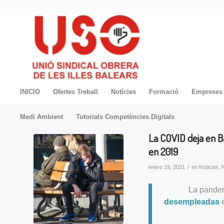
INICIO
Ofertes Treball
Notícies
Formació
Empreses 
Medi Ambient
Tutorials Competències Digitals
La COVID deja en 
en 2019
/
enero 19, 2021
en
Noticias
,
N
La pandem
desempleadas
e