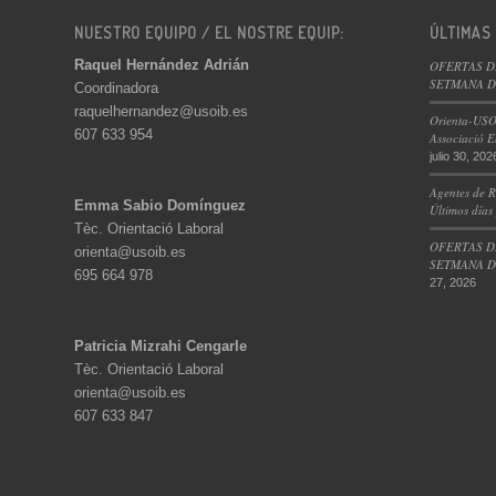
NUESTRO EQUIPO / EL NOSTRE EQUIP:
ÚLTIMAS
Raquel Hernández Adrián
OFERTAS D
SETMANA DE
Coordinadora
raquelhernandez@usoib.es
Orienta-USO
607 633 954
Associació E
julio 30, 202
Agentes de R
Emma Sabio Domínguez
Últimos días
Tèc. Orientació Laboral
OFERTAS D
orienta@usoib.es
SETMANA DE
695 664 978
27, 2026
Patricia Mizrahi Cengarle
Tèc. Orientació Laboral
orienta@usoib.es
607 633 847