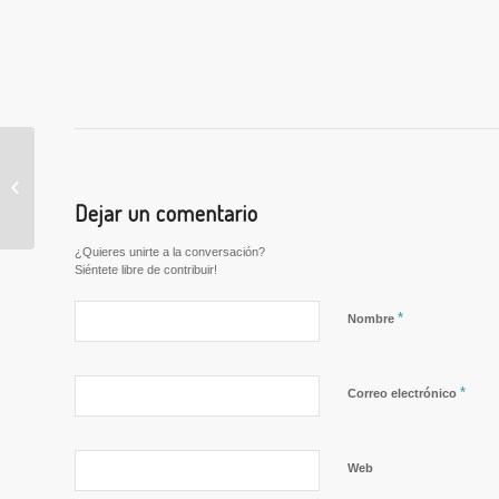
Ofertas de trabajo del
16 al 31 de enero de
Dejar un comentario
2021
¿Quieres unirte a la conversación?
Siéntete libre de contribuir!
*
Nombre
*
Correo electrónico
Web