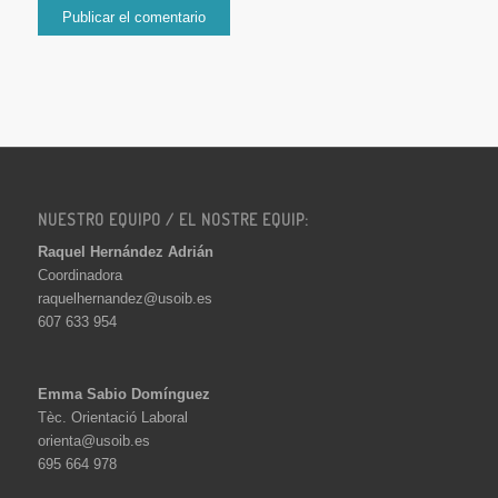
NUESTRO EQUIPO / EL NOSTRE EQUIP:
Raquel Hernández Adrián
Coordinadora
raquelhernandez@usoib.es
607 633 954
Emma Sabio Domínguez
Tèc. Orientació Laboral
orienta@usoib.es
695 664 978