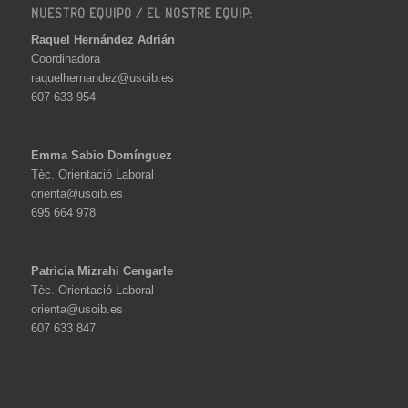
NUESTRO EQUIPO / EL NOSTRE EQUIP:
Raquel Hernández Adrián
Coordinadora
raquelhernandez@usoib.es
607 633 954
Emma Sabio Domínguez
Tèc. Orientació Laboral
orienta@usoib.es
695 664 978
Patricia Mizrahi Cengarle
Tèc. Orientació Laboral
orienta@usoib.es
607 633 847