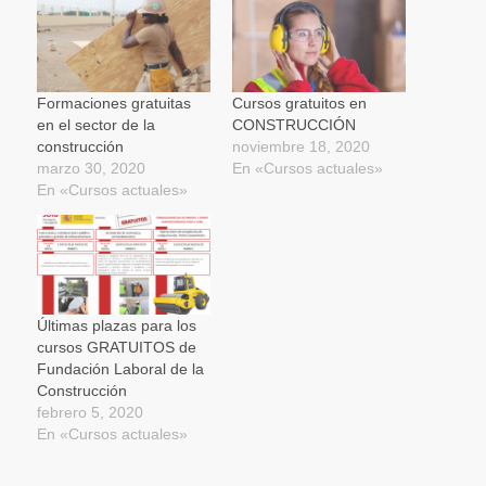
en
en
en
ventana
electrónico
una
una
una
nueva)
a
ventana
ventana
ventana
un
nueva)
nueva)
nueva)
amigo
(Se
abre
en
una
Formaciones gratuitas
Cursos gratuitos en
ventana
en el sector de la
CONSTRUCCIÓN
nueva)
construcción
noviembre 18, 2020
marzo 30, 2020
En «Cursos actuales»
En «Cursos actuales»
Últimas plazas para los
cursos GRATUITOS de
Fundación Laboral de la
Construcción
febrero 5, 2020
En «Cursos actuales»